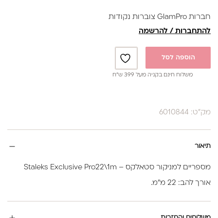
✔ מאפשרים גישה נוחה להסרה של העור הדק והעדין ביותר.
חברות GlamPro צוברות נקודות
להתחברות / להרשמה
הוספה לסל
משלוח חינם בקניה מעל 399 ש”ח
מק"ט: 6010844
תיאור
מספריים למניקור סטאלקס – Staleks Exclusive Pro22\1m
אורך להב: 22 מ”מ.
משלוחים והחזרות