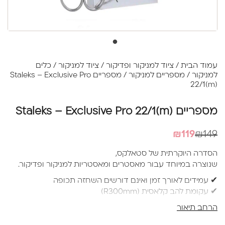
עמוד הבית
/
ציוד למניקור ופדיקור
/
ציוד למניקור
/
כלים
למניקור
/
מספריים למניקור
/ מספריים Staleks – Exclusive Pro
22/1(m)
מספריים Staleks – Exclusive Pro 22/1(m)
המחיר
המחיר
₪
119
₪
149
הנוכחי
המקורי
הסדרה היוקרתית של סטאלקס,
היה:
הוא:
שנוצרה במיוחד עבור מאסטרים ומאסטריות למניקור ופדיקור.
₪149.
₪119.
✔ עמידים לאורך זמן ואינם דורשים השחזה תכופה
✔ עקומת להב קלאסית (R300mm)
✔ השחזה מקצועית של להבי המספריים
הרחב תיאור
✔ קצוות המספרים צרים ומעוקלים