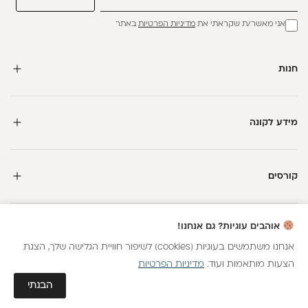
אני מאשר/ת שקראתי את
מדיניות הפרטיות
באתר
חנות
מידע לקונה
קורסים
חדשה כאן?
אוהבים עוגיות? גם אנחנו!
קבלי
15 נקודות מתנה
וצברי
5%
בנקודות
על כל קנייה
אנחנו משתמשים בעוגיות (cookies) לשיפור חוויית הגלישה שלך, הצגת
הצעות מותאמות ועוד.
מדיניות הפרטיות
כל הזכויות שמורות
הצטרפות
גלאם AI
הבנתי
חנות וירטואלית