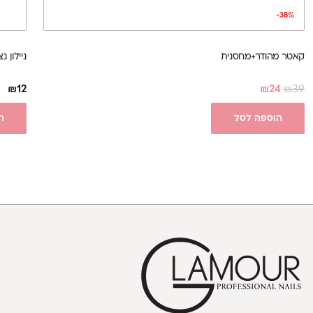
-38%
קאטר מהודר+מחסנית
ניילון 
₪
12
₪
24
₪
39
הוספה לסל
ה