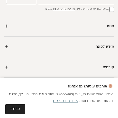
אני מאשר/ת שקראתי את
מדיניות הפרטיות
באתר
חנות
מידע לקונה
קורסים
חדשה כאן?
אוהבים עוגיות? גם אנחנו!
קבלי
15 נקודות מתנה
וצברי
5%
בנקודות
על כל קנייה
אנחנו משתמשים בעוגיות (cookies) לשיפור חוויית הגלישה שלך, הצגת
הצעות מותאמות ועוד.
מדיניות הפרטיות
כל הזכויות שמורות
הצטרפות
גלאם AI
הבנתי
חנות וירטואלית