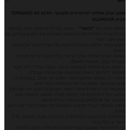
תיאור
שואב אבק שולחני לציפורניים מקצועי- מדגם TORNADO 4G
מבית GLAMOUR
פיתוח ייחודי של
"גלמור"
– שואב עם יכולות יניקה מאד גבוהות
בזכות צורת הפיתוח של הקופסא העוטפת את המנוע בשילוב עם
מנוע יניקה יחודי-
המנוע מנצל 100% מיכולות היניקה שלו מבלי לאבד מכוחו של
המנוע.
השואב מונע שאיפת אבק הציפורן ע”י הצטברות על משטח
העבודה עקב משטחו האופקי.
– שואב אבק שולחני קומפקטי ביותר. הגובה שלו 7 ס”מ, אשר
מאפשר להרחיב באופן משמעותי את שטח העבודה.
פילטר רב שימושי ממוקם מעל המנוע של שואב, בעקבות כך
אבק מגיע ישר למסנן ונדחס לקפסולת תחת לחץ.
חשיבות רבה ניתנת ליציאת האוויר, אם מבנה הגוף יהיה לא תקין
המנוע יכול להתחמם יתר ולצאת מכלל שימוש. בשואבי אבק
למניקור של GLAMOUR הבעיה הזו לא קיימת.
מחקר מתמיד הוביל לפתרון המושלם תוך שמירה על רמת רעש
נמוכה.
בהתחשב בביצועים הטכנולוגיים הגבוהים, עיצוב השואב עדיין
נשאר ברמה גבוה.
גוף הרשת של משאבה עשוי מפלדה אל חלד חזקה .הרשת