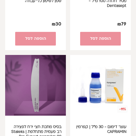
מסיר חלודה 100 מ"ל -
שמן לשימון כלי עבודה
Dentasept
₪
30
₪
79
הוספה לסל
הוספה לסל
-11%
עוצר דימום - 30 מ"ל | קפרמין
בסיס מתכת חצי ירח לפצירה
CAPRAMIN
רב פעמית מתחלפת | Staleks