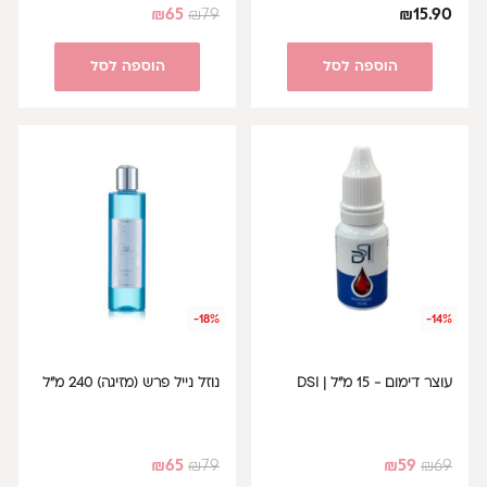
₪
65
₪
79
₪
15.90
הוספה לסל
הוספה לסל
-18%
-14%
עוצר דימום - 15 מ"ל | DSI
נוזל נייל פרש (מזיגה) 240 מ"ל
₪
65
₪
79
₪
59
₪
69