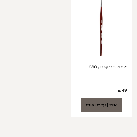
מכחול רובלוף דק 0/10
₪
49
אזל | עדכנו אותי