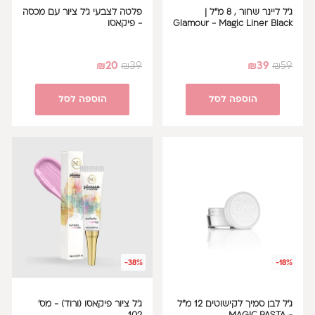
ג'ל ליינר שחור , 8 מ"ל |
פלטה לצבעי ג'ל ציור עם מכסה
Glamour - Magic Liner Black
- פיקאסו
₪
20
₪
39
₪
39
₪
59
הוספה לסל
הוספה לסל
-38%
-18%
ג'ל לבן סמיך לקישוטים 12 מ"ל
ג'ל ציור פיקאסו (ורוד) - מס'