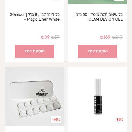
ג'ל עיצוב תלת מימד | 50 גרם |
ג'ל ליינר לבן , 8 מ"ל | Glamour
- Magic Liner White
GLAM DESIGN GEL
₪
39
₪
59
₪
169
₪
210
הוספה לסל
הוספה לסל
-49%
-34%