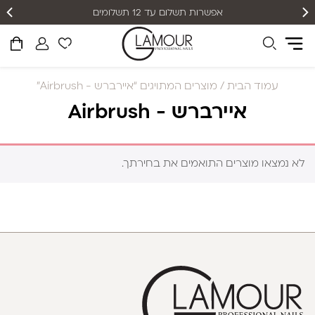
אפשרות תשלום עד 12 תשלומים
עמוד הבית
/ מוצרים המתויגים “איירברש - Airbrush”
איירברש - Airbrush
לא נמצאו מוצרים התואמים את בחירתך.