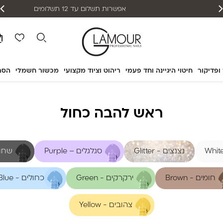
אפשרות תשלום עד 12 תשלומים
 ופדיקור
חיטוי היגיינה וחד פעמי
ריהוט וציוד מקצועי
מכשור חשמלי
הסר
ראש להבה כחול
נצנצים - Glitter
סגלגלים – Purple
שחורים
חומים - Brown
ירקרקים - Green
כחולים - Blue
צהובים - Yellow