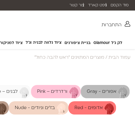
סוד הקסם
גיפט קארד
צור קשר
שליח עד הבית תוך 2-5 ימי עסקים
התחברות
ציוד נלווה לבניה וג'ל
לק ג'ל Glamour
בניית ציפורנים
ציוד למניקור
עמוד הבית
/ מוצרים המתויגים “ראש להבה כחול”
אפורים - Gray
ורדרדים – Pink
לבנים – White
אדומים - Red
בז'ים וניודים - Nude