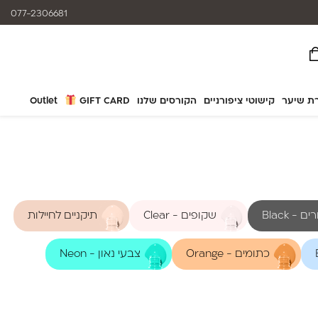
המוצרים נותנים מענה לאלרגיות
077-2306681
ת שיער
קישוטי ציפורניים
הקורסים שלנו
GIFT CARD
Outlet
 - Black
שקופים - Clear
תיקניים לחיילות
כתומים - Orange
צבעי נאון - Neon