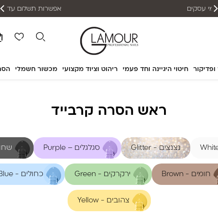
אפשרות תשלום עד 12 תשלומים
 ופדיקור
חיטוי היגיינה וחד פעמי
ריהוט וציוד מקצועי
מכשור חשמלי
הסר
ראש הסרה קרבייד
נצנצים - Glitter
סגלגלים – Purple
שחורים
חומים - Brown
ירקרקים - Green
כחולים - Blue
צהובים - Yellow