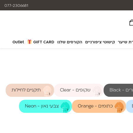
המוצרים נותנים מענה לאלרגיות
077-2306681
ת שיער
קישוטי ציפורניים
הקורסים שלנו
GIFT CARD
Outlet
 - Black
שקופים - Clear
תיקניים לחיילות
כתומים - Orange
צבעי נאון - Neon