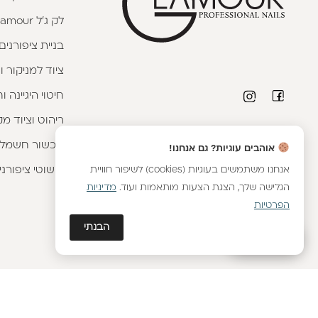
לק ג'ל Glamour
בניית ציפורנים
ציוד למניקור ו
חיטוי היגיינה 
ריהוט וציוד מק
פרטי יצירת קשר
מכשור חשמלי
אוהבים עוגיות? גם אנחנו!
טלפון יועצת קורסים:
053-9593593
|
וואטסאפ
אנחנו משתמשים בעוגיות (cookies) לשיפור חוויית
קישוטי ציפורני
שירות לקוחות מחלקת אונליין:
054-8899376
|
הגלישה שלך, הצגת הצעות מותאמות ועוד.
מדיניות
וואטסאפ
הפרטיות
יועצת מכירות מוצרים:
054-8887576
|
וואטסאפ
הבנתי
כתובתנו - הבונים 2, נתניה
גלאם AI