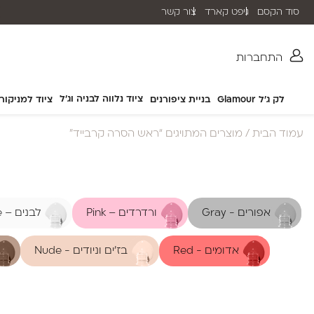
סוד הקסם
גיפט קארד
צור קשר
שליח עד הבית תוך 2-5 ימי עסקים
התחברות
ציוד נלווה לבניה וג'ל
לק ג'ל Glamour
בניית ציפורנים
ציוד למניקור
עמוד הבית
/ מוצרים המתויגים “ראש הסרה קרבייד”
אפורים - Gray
ורדרדים – Pink
לבנים – White
אדומים - Red
בז'ים וניודים - Nude