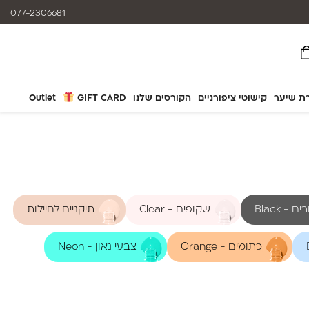
המוצרים נותנים מענה לאלרגיות
077-2306681
ת שיער
קישוטי ציפורניים
הקורסים שלנו
GIFT CARD
Outlet
 - Black
שקופים - Clear
תיקניים לחיילות
כתומים - Orange
צבעי נאון - Neon