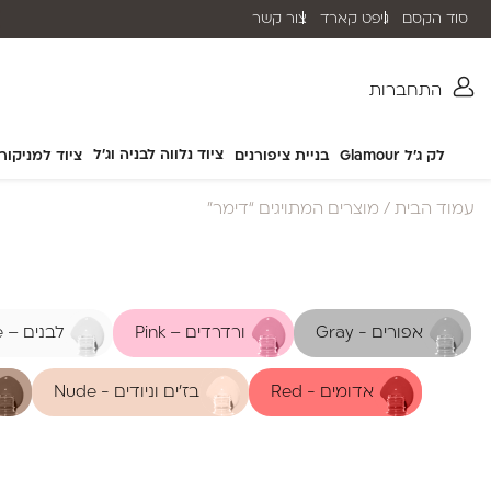
סוד הקסם
גיפט קארד
צור קשר
שליח עד הבית תוך 2-5 ימי עסקים
התחברות
ציוד נלווה לבניה וג'ל
לק ג'ל Glamour
בניית ציפורנים
ציוד למניקור
עמוד הבית
/ מוצרים המתויגים “דימר”
אפורים - Gray
ורדרדים – Pink
לבנים – White
אדומים - Red
בז'ים וניודים - Nude