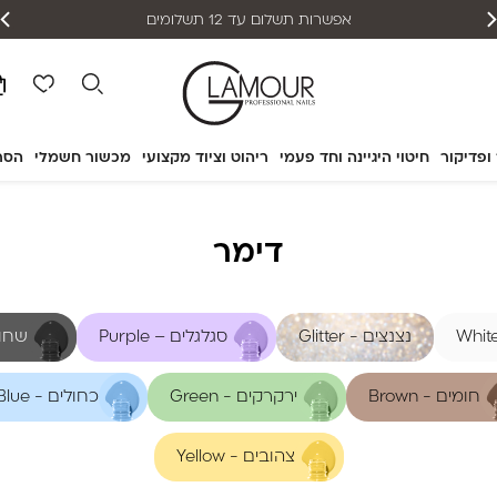
אפשרות תשלום עד 12 תשלומים
 ופדיקור
חיטוי היגיינה וחד פעמי
ריהוט וציוד מקצועי
מכשור חשמלי
הסר
דימר
נצנצים - Glitter
סגלגלים – Purple
שחורים
חומים - Brown
ירקרקים - Green
כחולים - Blue
צהובים - Yellow