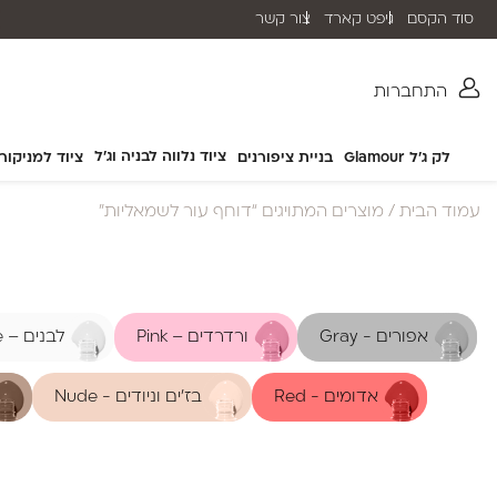
סוד הקסם
גיפט קארד
צור קשר
משלוח חינם בהזמנה מעל ₪399 (לא כולל מוצרי חשמל)
התחברות
ציוד נלווה לבניה וג'ל
לק ג'ל Glamour
בניית ציפורנים
ציוד למניקור
עמוד הבית
/ מוצרים המתויגים “דוחף עור לשמאליות”
אפורים - Gray
ורדרדים – Pink
לבנים – White
אדומים - Red
בז'ים וניודים - Nude