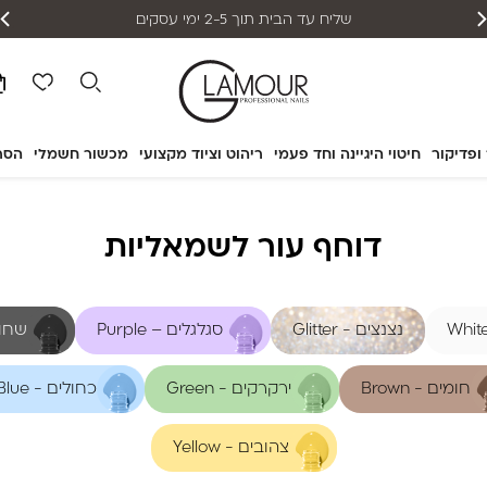
שליח עד הבית תוך 2-5 ימי עסקים
 ופדיקור
חיטוי היגיינה וחד פעמי
ריהוט וציוד מקצועי
מכשור חשמלי
הסר
דוחף עור לשמאליות
נצנצים - Glitter
סגלגלים – Purple
שחורים
חומים - Brown
ירקרקים - Green
כחולים - Blue
צהובים - Yellow