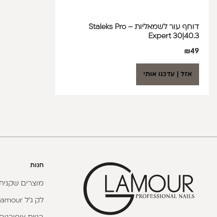
דוחף עור לשמאליות – Staleks Pro
Expert 30|40.3
₪
49
אזל | עדכנו אותי
חנות
מוצרים שקניתי
לק ג'ל Glamour