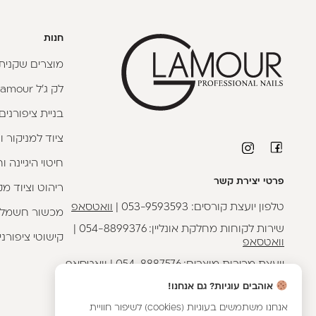
חנות
מוצרים שקניתי
לק ג'ל Glamour
בניית ציפורנים
ציוד למניקור ו
חיטוי היגיינה 
פרטי יצירת קשר
ריהוט וציוד מק
טלפון יועצת קורסים:
053-9593593
|
וואטסאפ
מכשור חשמלי
שירות לקוחות מחלקת אונליין:
054-8899376
|
קישוטי ציפורני
וואטסאפ
יועצת מכירות מוצרים:
054-8887576
|
וואטסאפ
כתובתנו - הבונים 2, נתניה
אוהבים עוגיות? גם אנחנו!
אנחנו משתמשים בעוגיות (cookies) לשיפור חוויית