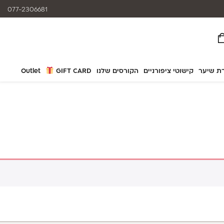
אפשרות תשלום עד 12 תשלומים
077-2306681
ת שיער
קישוטי ציפורניים
הקורסים שלנו
GIFT CARD
Outlet