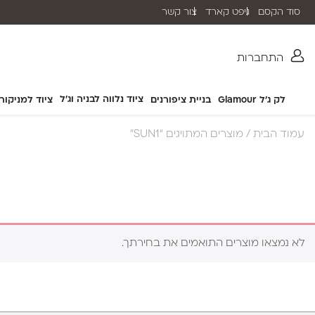
סוד הקסם
גיפט קארד
צור קשר
משלוח חינם בהזמנה מעל ₪399 (לא כולל מוצרי חשמל)
התחברות
ציוד נלווה לבניה וג'ל
לק ג'ל Glamour
בניית ציפורנים
ציוד למניקור
עמוד הבית
/ מוצרים המתויגים “SUN1”
לא נמצאו מוצרים התואמים את בחירתך.