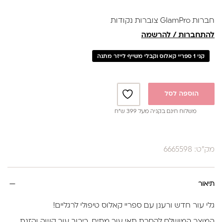
חברות GlamPro צוברות נקודות
להתחברות / להרשמה
קני 1 ספריי קאלוס וקבלי משייף לייזר מתנה
הוספה לסל
משלוח חינם בקניה מעל 399 ש”ח
מק"ט: 6665598
תיאור
גלי עור חדש ורענן עם ספריי קאלוס טיפולי לרגליים!
המוצר המושלם להסרת תאי עור מתים, ריכוך עור קשה והזנת