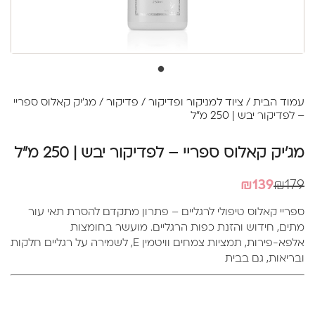
עמוד הבית
/
ציוד למניקור ופדיקור
/
פדיקור
/ מג'יק קאלוס ספריי
– לפדיקור יבש | 250 מ"ל
מג'יק קאלוס ספריי – לפדיקור יבש | 250 מ"ל
המחיר
המחיר
₪
139
₪
179
הנוכחי
המקורי
ספריי קאלוס טיפולי לרגליים – פתרון מתקדם להסרת תאי עור
היה:
הוא:
מתים, חידוש והזנת כפות הרגליים. מועשר בחומצות
₪139.
₪179.
אלפא-פירות, תמציות צמחים וויטמין E, לשמירה על רגליים חלקות
ובריאות, גם בבית