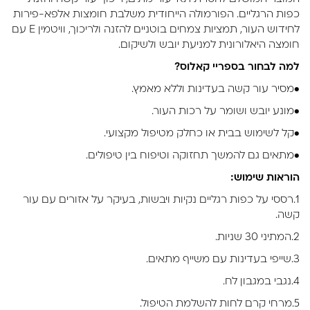
כפות הרגליים. הפורמולה הייחודית משלבת חומצות אלפא-פירות
לחידוש העור, תמציות צמחים בוטניים להזנה ולריכוך, וויטמין E עם
חומצה היאלורונית למניעת יובש ולשיקום.
למה לבחור בספריי קאלוס?
•מסיר עור קשה בעדינות וללא מאמץ.
•מונע יובש ושומר על רכות העור.
•קל לשימוש בבית או כחלק מטיפול מקצועי.
•מתאים גם להמשך תחזוקה וטיפוח בין טיפולים.
הוראות שימוש:
1.רססי על כפות רגליים נקיות ויבשות, בעיקר על אזורים עם עור
קשה.
2.המתיני 30 שניות.
3.שייפי בעדינות עם משייף מתאים.
4.נגבי במגבון לח.
5.מרחי קרם לחות להשלמת הטיפול.