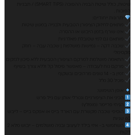
שיטות, כולל שיטת הבניה ההפוכה (SMART TIPS) / תבניות
הפוכות .
יתרונות ייחודיים:
מתאים לחיזוק הציפורן הטבעית ולבנייה במגוון שיטות
אינו שורף בזמן הייבוש או ההסרה
מותאם גם למי שסובלת מאלרגיות
שכבה דקה – גמישות מושלמת | שכבה עבה – חוזק
מקסימלי
התאמה מושלמת למרקם הציפורן הטבעית ללא סיכון לנזקים
מרקם נוח לעבודה – מאפשר פיסול קל וללא צורך בשיוף
זמין ב- 14 גוונים מרהיבים ובשקוף
מכיל 30 מ"ל
אופן השימוש:
הכיני את הציפורניים ונטרלי אותן עם נייל פרש
הניחי פריימר (מומלץ)
הוסיפי שכבה מקשרת עם הארד בייס או אפקס בייס – לייבש
60 שניות
השתמשי ב- איזי בילד לעיצוב ובניה מושלמים – ייבוש מלא 2
דקות