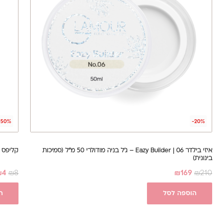
-50%
-20%
איזי בילדר 06 | Eazy Builder – ג'ל בניה מודולרי 50 מ"ל (סמיכות
קליפס ש
בינונית)
₪
4
₪
8
₪
169
₪
210
הוספה לסל
ה