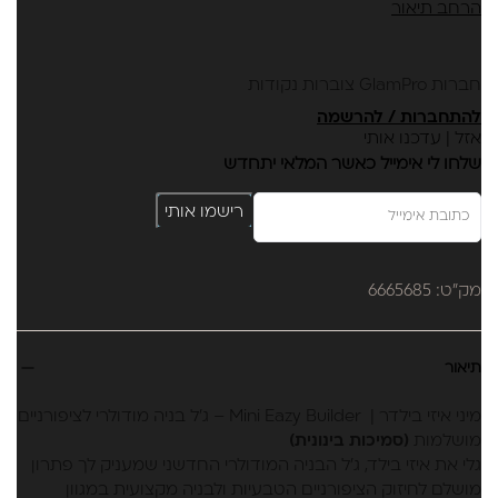
הרחב תיאור
הפוכות .
מתאים לחיזוק הציפורן הטבעית ולבנייה במגוון שיטות
אינו שורף בזמן הייבוש או ההסרה
חברות GlamPro צוברות נקודות
מותאם גם למי שסובלת מאלרגיות
להתחברות / להרשמה
שכבה דקה – גמישות מושלמת | שכבה עבה – חוזק
אזל | עדכנו אותי
מקסימלי
שלחו לי אימייל כאשר המלאי יתחדש
התאמה מושלמת למרקם הציפורן הטבעית ללא סיכון לנזקים
מרקם נוח לעבודה – מאפשר פיסול קל וללא צורך בשיוף
רישמו אותי
זמין ב- 14 גוונים מרהיבים ובשקוף
מכיל 30 מ"ל
מק"ט: 6665685
תיאור
מיני איזי בילדר | Mini Eazy Builder – ג'ל בניה מודולרי לציפורניים
מושלמות
(סמיכות בינונית)
גלי את איזי בילד, ג'ל הבניה המודולרי החדשני שמעניק לך פתרון
מושלם לחיזוק הציפורניים הטבעיות ולבניה מקצועית במגוון