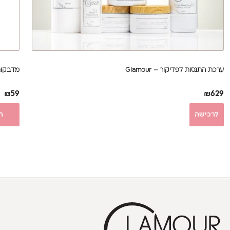
ערכת התנסות לפדיקור – Glamour
מדבקות ל
₪
59
₪
629
לרכישה
ה