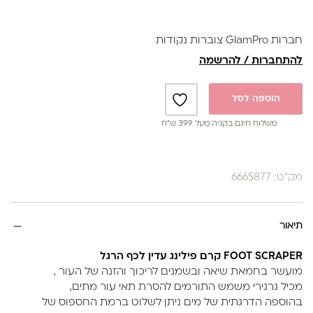
מכיל : 800 גרם
חברות GlamPro צוברות נקודות
להתחברות / להרשמה
הוספה לסל
משלוח חינם בקניה מעל 399 ש”ח
מק"ט: 6665877
תיאור
FOOT SCRAPER קרם פילינג עדין לכף הרגל
מועשר בחמאת שיאה ובשמנים לריכוך והזנה של העור ,
מכיל גרגירי משמש התורמים להסרת תאי עור מתים,
בהוספה הדרגתית של מים ניתן לשלוט ברמת החספוס של