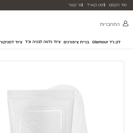
סוד הקסם
גיפט קארד
צור קשר
שליח עד הבית תוך 2-5 ימי עסקים
התחברות
ציוד נלווה לבניה וג'ל
לק ג'ל Glamour
בניית ציפורנים
ציוד למניקור