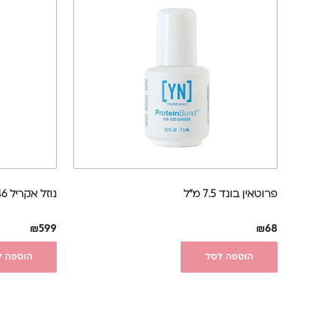
פרוטאין בונד 7.5 מ"ל
נוזל אקריל 946 מ"ל - Young-Nails
₪
599
₪
68
הוספה לסל
הוספה ל