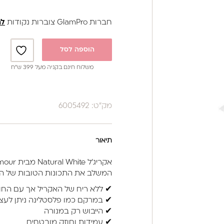
חברות GlamPro צוברות נקודות
לה
הוספה לסל
משלוח חינם בקניה מעל 399 ש”ח
מק"ט: 6005492
תיאור
אקריג'ל Natural White מבית Glamour הוא חומר מהדור החדש,
המשלב את התכונות הטובות של האק
✔ ללא ריח של האקריל אך עם החו
✔ במרקם כמו פלסטלינה ניתן לעצב 
✔ הייבוש רק במנורה
✔ עמידות וחוזק מובטחים