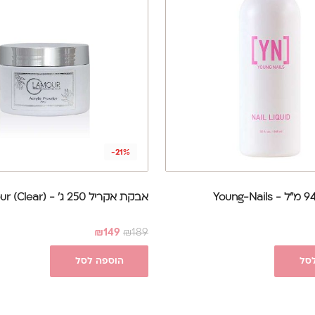
-21%
אבקת אקריל 250 ג' - Glamour (Clear)
₪
149
₪
189
סל
הוספה לסל