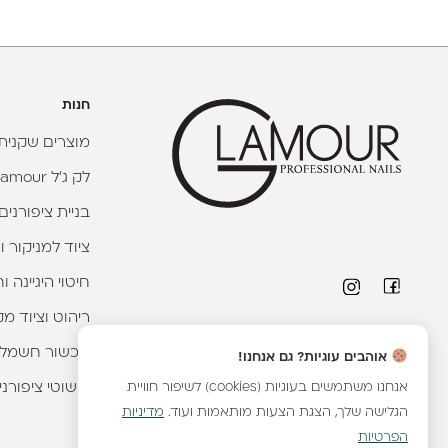
חנות
מוצרים שקניתי
לק ג'ל Glamour
בניית ציפורנים
ציוד למניקור ו
חיטוי היגיינה 
ריהוט וציוד מק
פרטי יצירת קשר
מכשור חשמלי
אוהבים עוגיות? גם אנחנו!
טלפון יועצת קורסים:
053-9593593
|
וואטסאפ
אנחנו משתמשים בעוגיות (cookies) לשיפור חוויית
קישוטי ציפורני
שירות לקוחות מחלקת אונליין:
054-8899376
|
הגלישה שלך, הצגת הצעות מותאמות ועוד.
מדיניות
וואטסאפ
הפרטיות