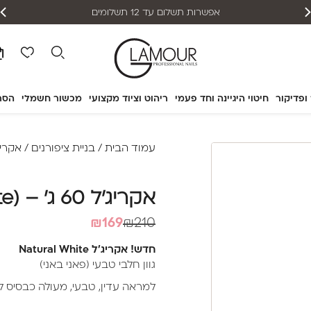
אפשרות תשלום עד 12 תשלומים
 ופדיקור
חיטוי היגיינה וחד פעמי
ריהוט וציוד מקצועי
מכשור חשמלי
הסר
עמוד הבית
/
בניית ציפורנים
/
אקריג
אקריג'ל 60 ג' – Glamour (Natural White)
המחיר
המחיר
₪
169
₪
210
הנוכחי
המקורי
חדש! אקריג'ל Natural White
היה:
הוא:
גוון חלבי טבעי (פאני באני)
₪210.
₪169.
למראה עדין, טבעי, מעולה כבסיס לע