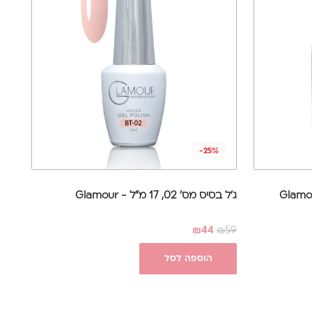
-25%
ג'ל בסיס מס' 02, 17 מ"ל - Glamour
₪
44
₪
59
הוספה לסל