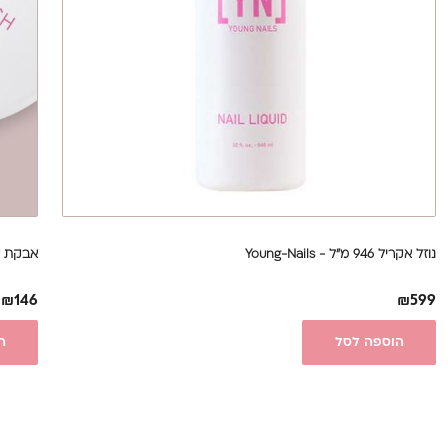
נוזל אקריל 946 מ"ל - Young-Nails
אבקת אקריל 5
₪
146
₪
599
הוספה לסל
ה