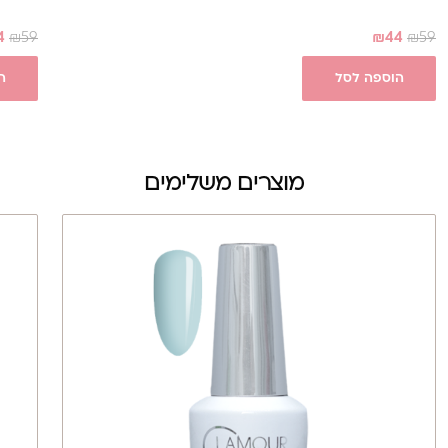
4
₪
59
₪
44
₪
59
הוספה לסל
ה
מוצרים משלימים