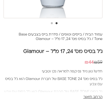
עמוד הבית
/
בייסים וטופים
/
סדרת בייס בצבעים Base
Tone
/ ג'ל בסיס מס' 24, 17 מ"ל – Glamour
ג'ל בסיס מס' 24, 17 מ"ל – Glamour
המחיר
המחיר
₪
44
₪
59
הנוכחי
המקורי
חדש! גוון ניוד נס קפה למראה נקי וטבעי
היה:
הוא:
ג’ל בסיס מס’ 24 BASE TONE של חברת Glamour הוא ג’ל בסיס
₪44.
₪59.
עם צבע
גל בסיס BASE TONE של חברת Glamour הוא ג'ל בסיס עם צבע
הרחב תיאור
שמצריך לפניי שכבת בייס
תהליך עבודה נכון עם בייס עם צבע-