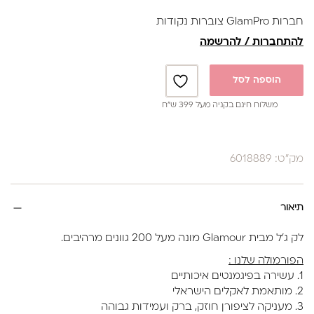
1. הכנה של הציפורניים (כרגיל)
חברות GlamPro צוברות נקודות
2. ניטרול לוחית הציפורן עם נוזל ייעודי לאיזון רמת החומציות
להתחברות / להרשמה
והשומניות וכמובן שאריות האבק מהכנה.
3. פריימר לא חומצי (חומר מקשר)
הוספה לסל
4. שכבה דקה של בייס קשיח(פאוור)
משלוח חינם בקניה מעל 399 ש”ח
5. מבצעים תיקון מבנה אנטומי עם הראבר בייס בגוון הנבחר-
מייבשים ייבוש סופי 60 שניות
מק"ט: 6018889
6. טופ
קיים ב30גוונים
בקבוק 17 מ"ל
תיאור
מאושר משרד הבריאות
לק ג'ל מבית Glamour מונה מעל 200 גוונים מרהיבים.
הפורמולה שלנו :
1. עשירה בפיגמנטים איכותיים
2. מותאמת לאקלים הישראלי
3. מעניקה לציפורן חוזק, ברק ועמידות גבוהה