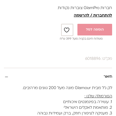
1. הכנה של הציפורניים (כרגיל)
חברות GlamPro צוברות נקודות
2. ניטרול לוחית הציפורן עם נוזל ייעודי לאיזון רמת החומציות
להתחברות / להרשמה
והשומניות וכמובן שאריות האבק מהכנה.
3. פריימר לא חומצי (חומר מקשר)
הוספה לסל
4. שכבה דקה של בייס קשיח(פאוור)
משלוח חינם בקניה מעל 399 ש”ח
5. מבצעים תיקון מבנה אנטומי עם הראבר בייס בגוון הנבחר-
מייבשים ייבוש סופי 60 שניות
מק"ט: 6018896
6. טופ
קיים ב31גוונים
בקבוק 17 מ"ל
תיאור
מאושר משרד הבריאות
לק ג'ל מבית Glamour מונה מעל 200 גוונים מרהיבים.
הפורמולה שלנו :
1. עשירה בפיגמנטים איכותיים
2. מותאמת לאקלים הישראלי
3. מעניקה לציפורן חוזק, ברק ועמידות גבוהה