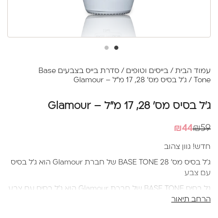
עמוד הבית
/
בייסים וטופים
/
סדרת בייס בצבעים Base
Tone
/ ג'ל בסיס מס' 28, 17 מ"ל – Glamour
ג'ל בסיס מס' 28, 17 מ"ל – Glamour
המחיר
המחיר
₪
44
₪
59
הנוכחי
המקורי
חדש! גוון צהוב
היה:
הוא:
ג’ל בסיס מס' 28 BASE TONE של חברת Glamour הוא ג’ל בסיס
₪44.
₪59.
עם צבע
גל בסיס BASE TONE של חברת Glamour הוא ג'ל בסיס עם צבע
הרחב תיאור
שמצריך לפניי שכבת בייס
תהליך עבודה נכון עם בייס עם צבע-