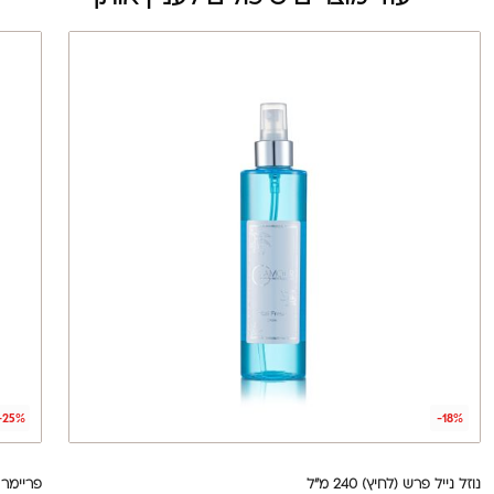
-25%
-18%
נוזל נייל פרש (לחיץ) 240 מ"ל
פריימר לא חומ