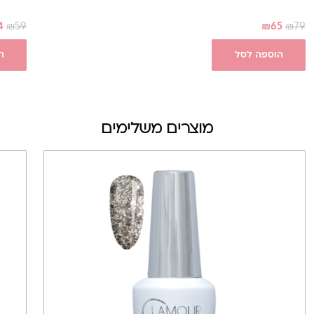
4
₪
59
₪
65
₪
79
הוספה לסל
ה
מוצרים משלימים