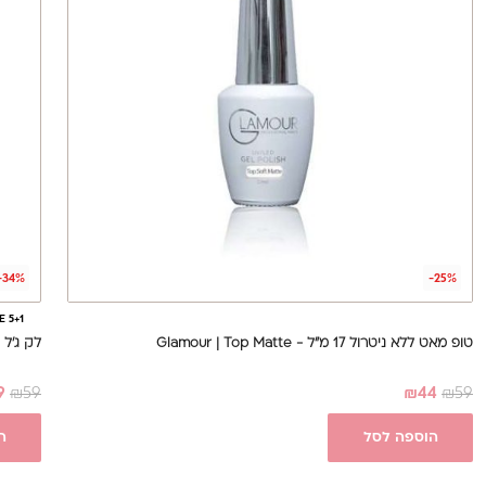
-34%
-25%
E 5+1
טופ מאט ללא ניטרול 17 מ"ל - Glamour | Top Matte
לק ג'ל מס' 003, 17 מ
9
₪
59
₪
44
₪
59
הוספה לסל
ה