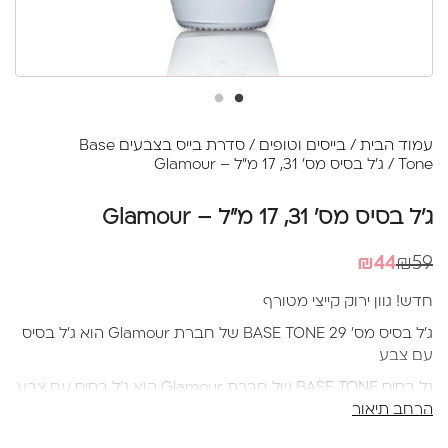
עמוד הבית
/
בייסים וטופים
/
סדרת בייס בצבעים Base
Tone
/ ג'ל בסיס מס' 31, 17 מ"ל – Glamour
ג'ל בסיס מס' 31, 17 מ"ל – Glamour
המחיר
המחיר
₪
44
₪
59
הנוכחי
המקורי
חדש! גוון ירוק קייצי מטורף
היה:
הוא:
ג’ל בסיס מס' 29 BASE TONE של חברת Glamour הוא ג’ל בסיס
₪44.
₪59.
עם צבע
גל בסיס BASE TONE של חברת Glamour הוא ג'ל בסיס עם צבע
הרחב תיאור
שמצריך לפניי שכבת בייס
תהליך עבודה נכון עם בייס עם צבע-