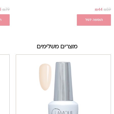
5
₪
79
₪
44
₪
59
הוספה לסל
ה
מוצרים משלימים