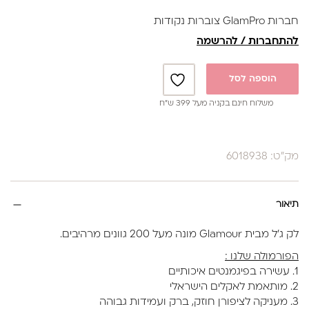
1. הכנה של הציפורניים (כרגיל)
חברות GlamPro צוברות נקודות
2. ניטרול לוחית הציפורן עם נוזל ייעודי לאיזון רמת החומציות
להתחברות / להרשמה
והשומניות וכמובן שאריות האבק מהכנה.
3. פריימר לא חומצי (חומר מקשר)
הוספה לסל
4. שכבה דקה של בייס קשיח(פאוור)
משלוח חינם בקניה מעל 399 ש”ח
5. מבצעים תיקון מבנה אנטומי עם הראבר בייס בגוון הנבחר-
מייבשים ייבוש סופי 60 שניות
מק"ט: 6018938
6. טופ
קיים ב31גוונים
בקבוק 17 מ"ל
תיאור
מאושר משרד הבריאות
לק ג'ל מבית Glamour מונה מעל 200 גוונים מרהיבים.
הפורמולה שלנו :
1. עשירה בפיגמנטים איכותיים
2. מותאמת לאקלים הישראלי
3. מעניקה לציפורן חוזק, ברק ועמידות גבוהה