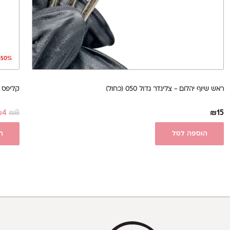
-50%
ראש שיוף יהלום - צלינדר גדול 050 (כחול)
קליפס ש
₪
4
₪
8
₪
15
הוספה לסל
ה