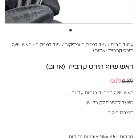
עמוד הבית
/
ציוד למניקור ופדיקור
/
ציוד למניקור
/ ראש שיוף
תירס קרבייד (אדום)
ראש שיוף תירס קרבייד (אדום)
המחיר
המחיר
₪
79
₪
89
הנוכחי
המקורי
ראש שיוף קרבייד בגסות עדינה,
היה:
הוא:
מיועד להסרת לק ג'ל ישן.
₪89.
₪79.
תוצרת רוסיה
חברות GlamPro צוברות נקודות