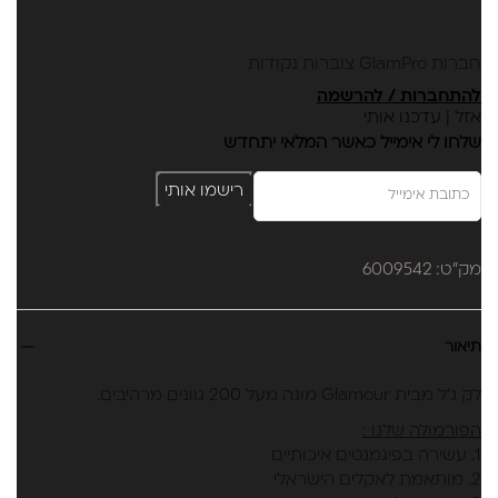
✔ מעניקה לציפורן חוזק, ברק ועמידות גבוהה
✔ בעל ייכולת יישור עצמי✔ מברשת סיליקון איכותית ורכה
למריחה מושלמת ללא עקבות
חברות GlamPro צוברות נקודות
✔ בקבוק 17 מ"ל
להתחברות / להרשמה
אזל | עדכנו אותי
שלחו לי אימייל כאשר המלאי יתחדש
רישמו אותי
מק"ט: 6009542
תיאור
לק ג'ל מבית Glamour מונה מעל 200 גוונים מרהיבים.
הפורמולה שלנו :
1. עשירה בפיגמנטים איכותיים
2. מותאמת לאקלים הישראלי