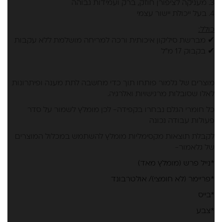
3. מעניקה לציפורן חוזק, ברק ועמידות גבוהה
4. בעל ייכולת יישור עצמי
כולל:
✔ מברשת סיליקון איכותית ורכה למריחה מושלמת ללא עקבות
✔ בקבוק 17 מ"ל
מוצרים של גלמור פותחו תוך כדי מחשבה לתת מענה ופיתרונות
לאלו שסובלות מרגישויות ואלרגיה.
כל חומרי הגלם נבחרו בקפידה- לכן מומלץ לשמור על סדר
פעולות עבודה נכונה
לקבלת תוצאות מקסימליות מומלץ להשתמש במכלול המוצרים
של גלאמור-
*נייל פרש (מומלץ מאד)
*פריימר (לא חומצי)/ אולטרבונד
*בייס
*צבע