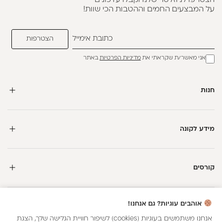
הצטרפו לניוזלטר שלנו וקבלו עדכונים
על המבצעים החמים וההטבות הכי שוות!
אני מאשר/ת שקראתי את
מדיניות הפרטיות
באתר
חנות
מידע לקונה
קורסים
חדשה כאן?
אוהבים עוגיות? גם אנחנו!
קבלי
15 נקודות מתנה
וצברי
5%
בנקודות
על כל קנייה
אנחנו משתמשים בעוגיות (cookies) לשיפור חוויית הגלישה שלך, הצגת