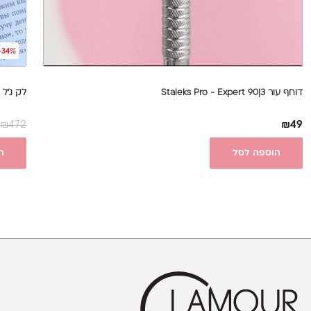
-34%
דוחף עור Staleks Pro - Expert 90|3
לק ג'ל קולקצי
₪
472
₪
49
הוספה לסל
ה