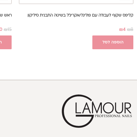
קליפס שקוף לעבודה עם פוליגל/אקריג'ל בשיטה התבנית סיליקון
ראש שיוף י
0
₪
15
₪
4
₪
8
הוספה לסל
ה