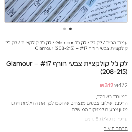
עמוד הבית
/
לק ג'ל
/
לק ג'ל Glamour
/
לק ג׳ל קולקציות
/ לק ג'ל
קולקציית צבעי חורף #17 – Glamour (208-215)
לק ג'ל קולקציית צבעי חורף #17 – Glamour
(208-215)
המחיר
המחיר
₪
312
₪
472
הנוכחי
המקורי
במיוחד בשבילך,
היה:
הוא:
הרכבנו שילובי צבעים מנצחים שיחסכו לכך את הדילמות וייתנו
₪472.
₪312.
מגוון צבעים למניקור המושלם!
ערכה זו כוללת 8 גוונים:
הרחב תיאור
NO.208| NO.209 | NO.210| NO.211| NO.212| NO.213| | NO.214