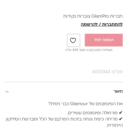
| NO.215
חברות GlamPro צוברות נקודות
להתחברות / להרשמה
הוספה לסל
משלוח חינם בקניה מעל 399 ש”ח
מק"ט: 6023342
תיאור
את הפיגמנטים של Glamour כבר ניסית?
✔ פורמולה ופיגמנטים עשירים.
✔ מריחה כיפית ונוחה בזכות המרקם של הג'ל ומברשת הסיליקון
הייחודית.