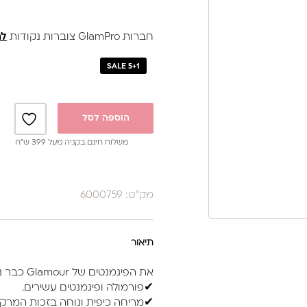
חברות GlamPro צוברות נקודות
לה
SALE 5+1
הוספה לסל
משלוח חינם בקניה מעל 399 ש”ח
מק"ט: 6000759
תיאור
את הפיגמנטים של Glamour כבר ניסית?
✔פורמולה ופיגמנטים עשירים.
✔מריחה כיפית ונוחה בזכות המרקם 