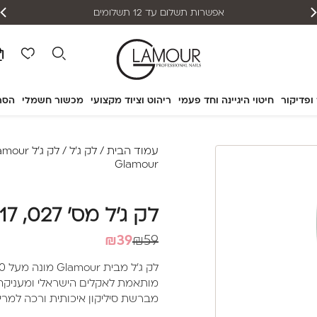
אפשרות תשלום עד 12 תשלומים
 ופדיקור
חיטוי היגיינה וחד פעמי
ריהוט וציוד מקצועי
מכשור חשמלי
הסר
עמוד הבית
/
לק ג'ל
/
לק ג'ל Glamour
Glamour
לק ג'ל מס' 027, 17 מ"ל – Glamour
המחיר
המחיר
₪
39
₪
59
הנוכחי
המקורי
היה:
הוא:
מותאמת לאקלים הישראלי ומעניקה לצ
₪39.
₪59.
מברשת סיליקון איכותית ורכה למריחה