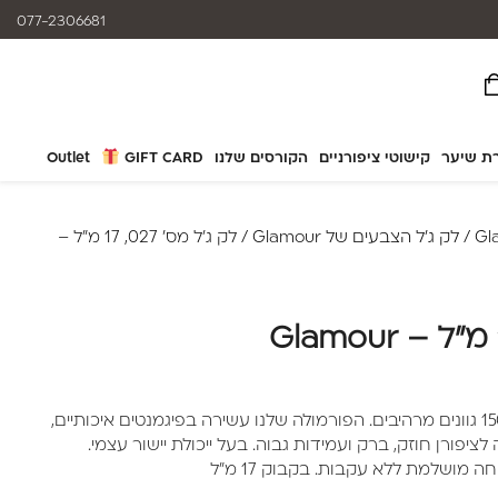
המוצרים נותנים מענה לאלרגיות
077-2306681
ת שיער
קישוטי ציפורניים
הקורסים שלנו
GIFT CARD
Outlet
/
לק ג'ל הצבעים של Glamour
/ לק ג'ל מס' 027, 17 מ"ל –
לק ג'ל מבית Glamour מונה מעל 150 גוונים מרהיבים. הפורמולה שלנו עשירה בפיגמנטים איכותיים,
יפורן חוזק, ברק ועמידות גבוה. בעל ייכולת יישור עצמי.
 מושלמת ללא עקבות. בקבוק 17 מ"ל