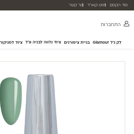
סוד הקסם
גיפט קארד
צור קשר
שליח עד הבית תוך 2-5 ימי עסקים
התחברות
ציוד נלווה לבניה וג'ל
לק ג'ל Glamour
בניית ציפורנים
ציוד למניקור