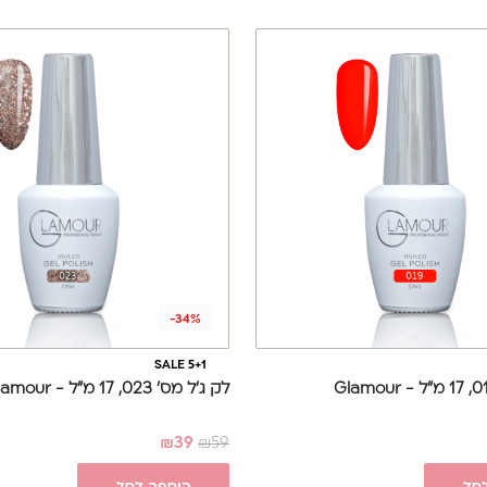
-34%
SALE 5+1
לק ג'ל מס' 023, 17 מ"ל - Glamour
₪
39
₪
59