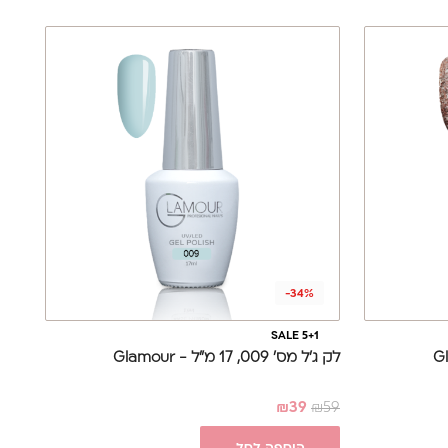
-34%
SALE 5+1
לק ג'ל מס' 009, 17 מ"ל - Glamour
₪
39
₪
59