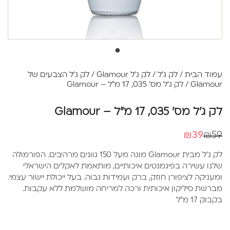
עמוד הבית
/
לק ג'ל
/
לק ג'ל Glamour
/
לק ג'ל הצבעים של
Glamour
/ לק ג'ל מס' 035, 17 מ"ל – Glamour
לק ג'ל מס' 035, 17 מ"ל – Glamour
המחיר
המחיר
₪
39
₪
59
הנוכחי
המקורי
לק ג'ל מבית Glamour מונה מעל 150 גוונים מרהיבים. הפורמולה
היה:
הוא:
שלנו עשירה בפיגמנטים איכותיים, מותאמת לאקלים הישראלי
₪39.
₪59.
ומעניקה לציפורן חוזק, ברק ועמידות גבוה. בעל ייכולת יישור עצמי.
מברשת סיליקון איכותית ורכה למריחה מושלמת ללא עקבות.
בקבוק 17 מ"ל