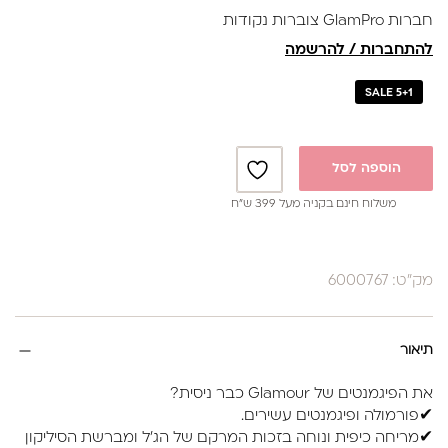
חברות GlamPro צוברות נקודות
להתחברות / להרשמה
SALE 5+1
הוספה לסל
משלוח חינם בקניה מעל 399 ש”ח
מק"ט: 6000767
תיאור
את הפיגמנטים של Glamour כבר ניסית?
✔פורמולה ופיגמנטים עשירים.
✔מריחה כיפית ונוחה בזכות המרקם של הג'ל ומברשת הסיליקון