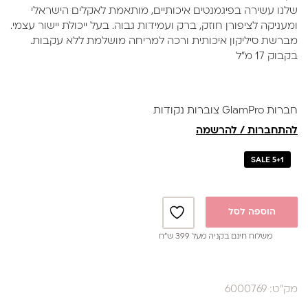
היה:
הוא:
שלנו עשירה בפיגמנטים איכותיים, מותאמת לאקלים הישראלי
₪39.
₪59.
ומעניקה לציפורן חוזק, ברק ועמידות גבוה. בעל ייכולת יישור עצמי.
מברשת סיליקון איכותית ורכה למריחה מושלמת ללא עקבות.
בקבוק 17 מ"ל
חברות GlamPro צוברות נקודות
להתחברות / להרשמה
SALE 5+1
הוספה לסל
משלוח חינם בקניה מעל 399 ש”ח
מק"ט: 6000769