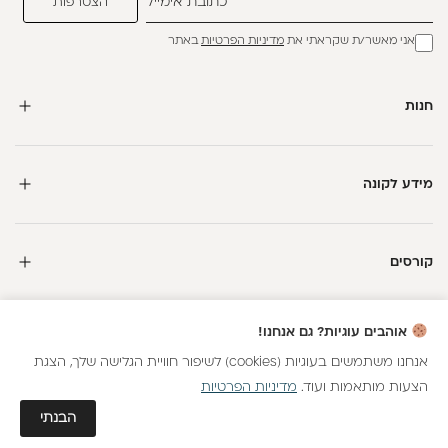
אני מאשר/ת שקראתי את
מדיניות הפרטיות
באתר
חנות
מידע לקונה
קורסים
חדשה כאן?
אוהבים עוגיות? גם אנחנו!
קבלי
15 נקודות מתנה
וצברי
5%
בנקודות
על כל קנייה
אנחנו משתמשים בעוגיות (cookies) לשיפור חוויית הגלישה שלך, הצגת
הצעות מותאמות ועוד.
מדיניות הפרטיות
כל הזכויות שמורות
הצטרפות
גלאם AI
הבנתי
חנות וירטואלית