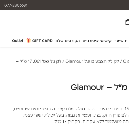
המוצרים נותנים מענה לאלרגיות
077-2306681
ת שיער
קישוטי ציפורניים
הקורסים שלנו
GIFT CARD
Outlet
/
לק ג'ל הצבעים של Glamour
/ לק ג'ל מס' 061, 17 מ"ל –
לק ג'ל מבית Glamour מונה מעל 150 גוונים מרהיבים. הפורמולה שלנו עשירה בפיגמנטים איכותיים,
יפורן חוזק, ברק ועמידות גבוה. בעל ייכולת יישור עצמי.
 מושלמת ללא עקבות. בקבוק 17 מ"ל