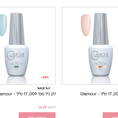
-34%
SALE 5+1
לק ג'ל מס' 009, 17 מ"ל - Glamour
₪
39
₪
59