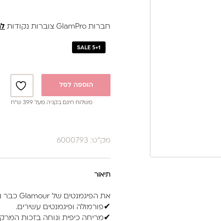
חברות GlamPro צוברות נקודות
לה
SALE 5+1
הוספה לסל
משלוח חינם בקניה מעל 399 ש”ח
מק"ט: 6000793
תיאור
את הפיגמנטים של Glamour כבר ניסית?
✔פורמולה ופיגמנטים עשירים.
✔מריחה כיפית ונוחה בזכות המרקם 