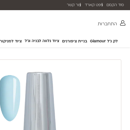
סוד הקסם
גיפט קארד
צור קשר
שליח עד הבית תוך 2-5 ימי עסקים
התחברות
ציוד נלווה לבניה וג'ל
לק ג'ל Glamour
בניית ציפורנים
ציוד למניקור