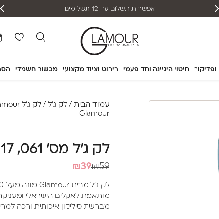
אפשרות תשלום עד 12 תשלומים
 ופדיקור
חיטוי היגיינה וחד פעמי
ריהוט וציוד מקצועי
מכשור חשמלי
הסר
עמוד הבית
/
לק ג'ל
/
לק ג'ל Glamour
Glamour
לק ג'ל מס' 061, 17 מ"ל – Glamour
המחיר
המחיר
₪
39
₪
59
הנוכחי
המקורי
היה:
הוא:
מותאמת לאקלים הישראלי ומעניקה לצ
₪39.
₪59.
מברשת סיליקון איכותית ורכה למריחה