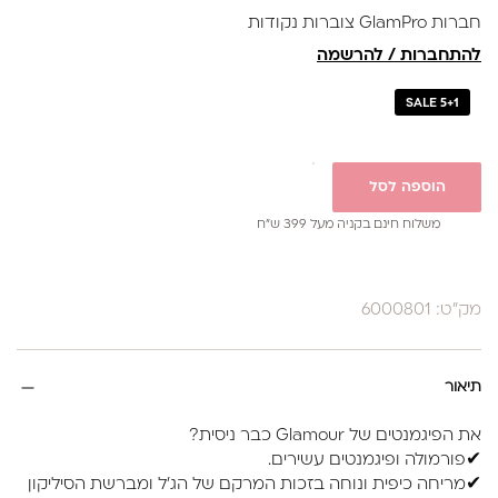
חברות GlamPro צוברות נקודות
להתחברות / להרשמה
SALE 5+1
הוספה לסל
משלוח חינם בקניה מעל 399 ש”ח
מק"ט: 6000801
תיאור
את הפיגמנטים של Glamour כבר ניסית?
✔פורמולה ופיגמנטים עשירים.
✔מריחה כיפית ונוחה בזכות המרקם של הג'ל ומברשת הסיליקון