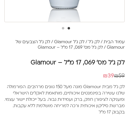
עמוד הבית
/
לק ג'ל
/
לק ג'ל Glamour
/
לק ג'ל הצבעים של
Glamour
/ לק ג'ל מס' 069, 17 מ"ל – Glamour
לק ג'ל מס' 069, 17 מ"ל – Glamour
המחיר
המחיר
₪
39
₪
59
הנוכחי
המקורי
לק ג'ל מבית Glamour מונה מעל 150 גוונים מרהיבים. הפורמולה
היה:
הוא:
שלנו עשירה בפיגמנטים איכותיים, מותאמת לאקלים הישראלי
₪39.
₪59.
ומעניקה לציפורן חוזק, ברק ועמידות גבוה. בעל ייכולת יישור עצמי.
מברשת סיליקון איכותית ורכה למריחה מושלמת ללא עקבות.
בקבוק 17 מ"ל