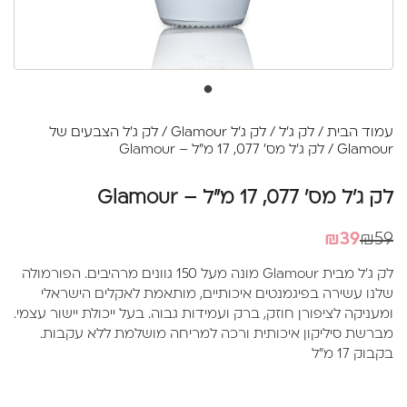
עמוד הבית
/
לק ג'ל
/
לק ג'ל Glamour
/
לק ג'ל הצבעים של
Glamour
/ לק ג'ל מס' 077, 17 מ"ל – Glamour
לק ג'ל מס' 077, 17 מ"ל – Glamour
המחיר
המחיר
₪
39
₪
59
הנוכחי
המקורי
לק ג'ל מבית Glamour מונה מעל 150 גוונים מרהיבים. הפורמולה
היה:
הוא:
שלנו עשירה בפיגמנטים איכותיים, מותאמת לאקלים הישראלי
₪39.
₪59.
ומעניקה לציפורן חוזק, ברק ועמידות גבוה. בעל ייכולת יישור עצמי.
מברשת סיליקון איכותית ורכה למריחה מושלמת ללא עקבות.
בקבוק 17 מ"ל