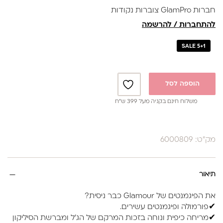
חברות GlamPro צוברות נקודות
להתחברות / להרשמה
SALE 5+1
הוספה לסל
משלוח חינם בקניה מעל 399 ש”ח
מק"ט: 6000809
תיאור
את הפיגמנטים של Glamour כבר ניסית?
✔פורמולה ופיגמנטים עשירים.
✔מריחה כיפית ונוחה בזכות המרקם של הג'ל ומברשת הסיליקון