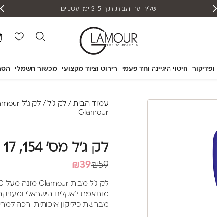
אפשרות תשלום עד 12 תשלומים
 ופדיקור
חיטוי היגיינה וחד פעמי
ריהוט וציוד מקצועי
מכשור חשמלי
הסר
עמוד הבית
/
לק ג'ל
/
לק ג'ל Glamour
Glamour
לק ג'ל מס' 154, 17 מ"ל – Glamour
המחיר
המחיר
₪
39
₪
59
הנוכחי
המקורי
היה:
הוא:
מותאמת לאקלים הישראלי ומעניקה לצ
₪39.
₪59.
מברשת סיליקון איכותית ורכה למריחה