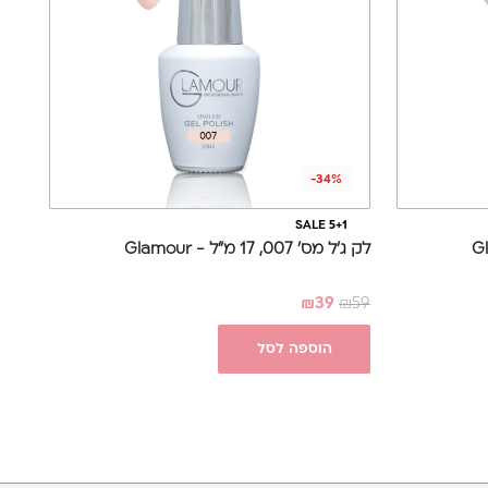
-34%
SALE 5+1
לק ג'ל מס' 007, 17 מ"ל - Glamour
₪
39
₪
59
הוספה לסל