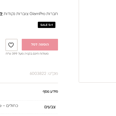
חברות GlamPro צוברות נקודות
לה
SALE 5+1
הוספה לסל
משלוח חינם בקניה מעל 399 ש”ח
מק"ט: 6003822
מידע נוסף
כחולים – Blue
צבעים