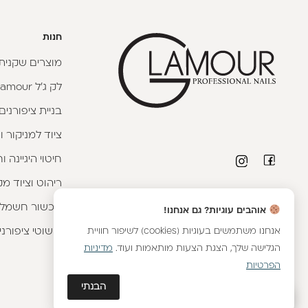
חנות
מוצרים שקניתי
לק ג'ל Glamour
בניית ציפורנים
ציוד למניקור ו
חיטוי היגיינה 
ריהוט וציוד מק
פרטי יצירת קשר
מכשור חשמלי
אוהבים עוגיות? גם אנחנו!
טלפון יועצת קורסים:
053-9593593
|
וואטסאפ
קישוטי ציפורני
אנחנו משתמשים בעוגיות (cookies) לשיפור חוויית
שירות לקוחות מחלקת אונליין:
054-8899376
|
הגלישה שלך, הצגת הצעות מותאמות ועוד.
מדיניות
וואטסאפ
הפרטיות
יועצת מכירות מוצרים:
054-8887576
|
וואטסאפ
הבנתי
גלאם AI
כתובתנו - הבונים 2, נתניה