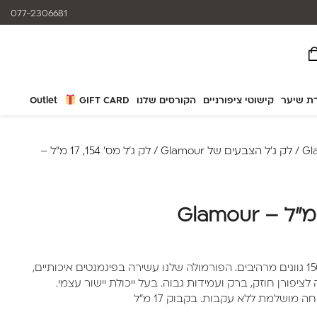
המוצרים נותנים מענה לאלרגיות
077-2306681
ת שיער
קישוטי ציפורניים
הקורסים שלנו
GIFT CARD
Outlet
/
לק ג'ל הצבעים של Glamour
/ לק ג'ל מס' 154, 17 מ"ל –
לק ג'ל מבית Glamour מונה מעל 150 גוונים מרהיבים. הפורמולה שלנו עשירה בפיגמנטים איכותיים,
יפורן חוזק, ברק ועמידות גבוה. בעל ייכולת יישור עצמי.
 מושלמת ללא עקבות. בקבוק 17 מ"ל