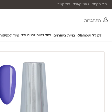
סוד הקסם
גיפט קארד
צור קשר
שליח עד הבית תוך 2-5 ימי עסקים
התחברות
ציוד נלווה לבניה וג'ל
לק ג'ל Glamour
בניית ציפורנים
ציוד למניקור