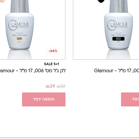
-34%
SALE 5+1
לק ג'ל מס' 006, 17 מ"ל - Glamour
₪
39
₪
59
סל
הוספה לסל