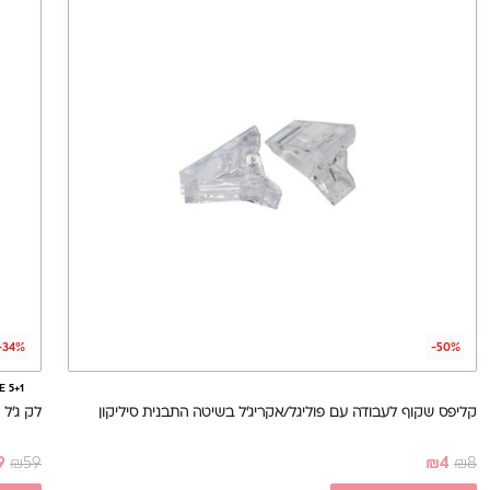
-34%
-50%
E 5+1
קליפס שקוף לעבודה עם פוליגל/אקריג'ל בשיטה התבנית סיליקון
לק ג’ל Flash מס' 06, 17 מ”ל – Glamour
9
₪
59
₪
4
₪
8