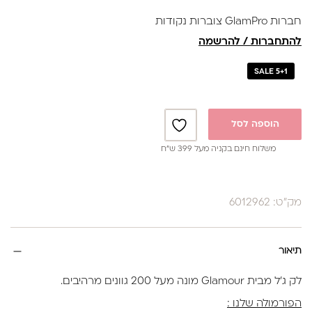
נותנת מענה לאלרגיות
חברות GlamPro צוברות נקודות
באישור משרד הבריאות
להתחברות / להרשמה
SALE 5+1
הוספה לסל
משלוח חינם בקניה מעל 399 ש”ח
מק"ט: 6012962
תיאור
לק ג'ל מבית Glamour מונה מעל 200 גוונים מרהיבים.
הפורמולה שלנו :