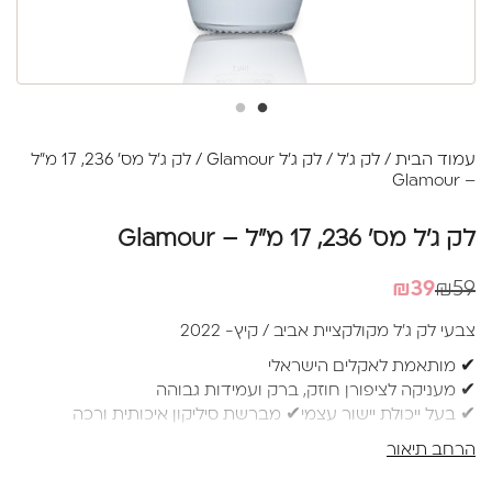
עמוד הבית
/
לק ג'ל
/
לק ג'ל Glamour
/ לק ג'ל מס' 236, 17 מ"ל
– Glamour
לק ג'ל מס' 236, 17 מ"ל – Glamour
המחיר
המחיר
₪
39
₪
59
הנוכחי
המקורי
צבעי לק ג'ל מקולקציית אביב / קיץ- 2022
היה:
הוא:
✔ מותאמת לאקלים הישראלי
₪39.
₪59.
✔ מעניקה לציפורן חוזק, ברק ועמידות גבוהה
✔ בעל ייכולת יישור עצמי✔ מברשת סיליקון איכותית ורכה
למריחה מושלמת ללא עקבות
הרחב תיאור
✔ בקבוק 17 מ"ל