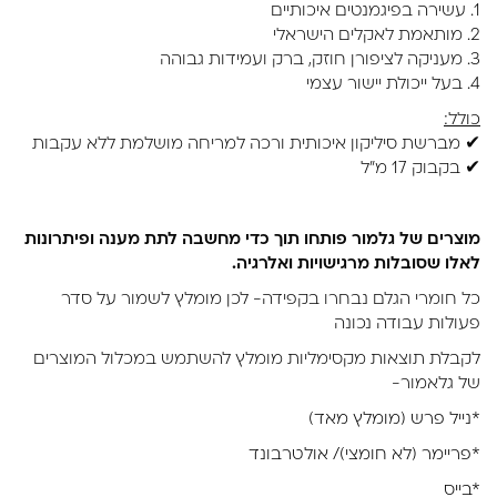
1. עשירה בפיגמנטים איכותיים
2. מותאמת לאקלים הישראלי
3. מעניקה לציפורן חוזק, ברק ועמידות גבוהה
4. בעל ייכולת יישור עצמי
כולל:
✔ מברשת סיליקון איכותית ורכה למריחה מושלמת ללא עקבות
✔ בקבוק 17 מ"ל
מוצרים של גלמור פותחו תוך כדי מחשבה לתת מענה ופיתרונות
לאלו שסובלות מרגישויות ואלרגיה.
כל חומרי הגלם נבחרו בקפידה- לכן מומלץ לשמור על סדר
פעולות עבודה נכונה
לקבלת תוצאות מקסימליות מומלץ להשתמש במכלול המוצרים
של גלאמור-
*נייל פרש (מומלץ מאד)
*פריימר (לא חומצי)/ אולטרבונד
*בייס