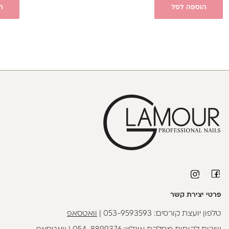
הוספה לסל
ה
פרטי יצירת קשר
טלפון יועצת קורסים:
053-9593593
|
וואטסאפ