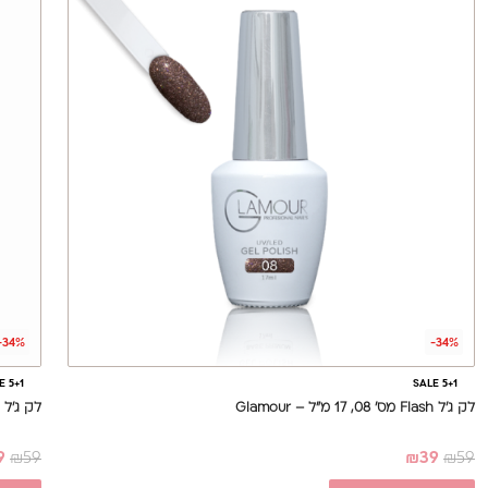
-34%
-34%
E 5+1
SALE 5+1
לק ג’ל Flash מס' 08, 17 מ”ל – Glamour
לק ג'ל מס' 222, 17 מ
9
₪
59
₪
39
₪
59