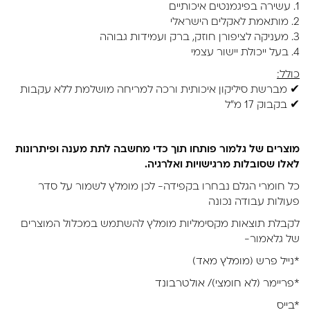
1. עשירה בפיגמנטים איכותיים
2. מותאמת לאקלים הישראלי
3. מעניקה לציפורן חוזק, ברק ועמידות גבוהה
4. בעל ייכולת יישור עצמי
כולל:
✔ מברשת סיליקון איכותית ורכה למריחה מושלמת ללא עקבות
✔ בקבוק 17 מ"ל
מוצרים של גלמור פותחו תוך כדי מחשבה לתת מענה ופיתרונות
לאלו שסובלות מרגישויות ואלרגיה.
כל חומרי הגלם נבחרו בקפידה- לכן מומלץ לשמור על סדר
פעולות עבודה נכונה
לקבלת תוצאות מקסימליות מומלץ להשתמש במכלול המוצרים
של גלאמור-
*נייל פרש (מומלץ מאד)
*פריימר (לא חומצי)/ אולטרבונד
*בייס