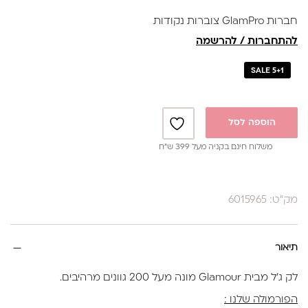
נותנת מענה לאלרגיות
חברות GlamPro צוברות נקודות
באישור משרד הבריאות
להתחברות / להרשמה
SALE 5+1
הוספה לסל
משלוח חינם בקניה מעל 399 ש”ח
מק"ט: 6015965
תיאור
לק ג'ל מבית Glamour מונה מעל 200 גוונים מרהיבים.
הפורמולה שלנו :