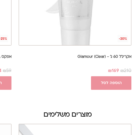
-25%
-20%
אקריג'ל 60 ג' - Glamour (Clear)
אפקס בייס 17 מ"ל - Base
4
₪
59
₪
169
₪
210
הוספה לסל
ה
מוצרים משלימים