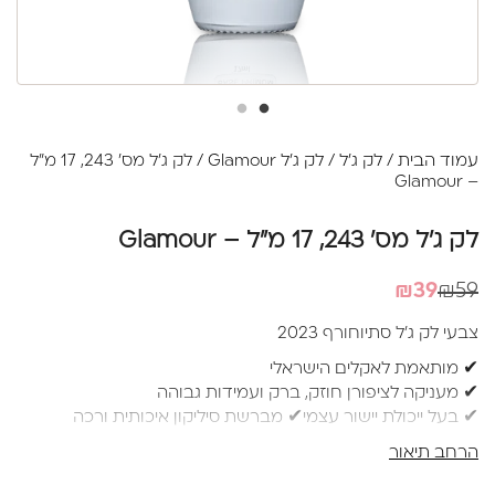
עמוד הבית
/
לק ג'ל
/
לק ג'ל Glamour
/ לק ג'ל מס' 243, 17 מ"ל
– Glamour
לק ג'ל מס' 243, 17 מ"ל – Glamour
המחיר
המחיר
₪
39
₪
59
הנוכחי
המקורי
צבעי לק ג'ל סתיוחורף 2023
היה:
הוא:
✔ מותאמת לאקלים הישראלי
₪39.
₪59.
✔ מעניקה לציפורן חוזק, ברק ועמידות גבוהה
✔ בעל ייכולת יישור עצמי✔ מברשת סיליקון איכותית ורכה
למריחה מושלמת ללא עקבות
הרחב תיאור
✔ בקבוק 17 מ"ל