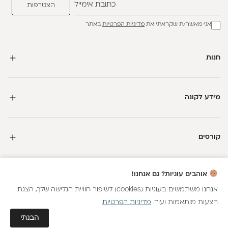
אני מאשר/ת שקראתי את
מדיניות הפרטיות
באתר
חנות
מידע לקונה
קורסים
חדשה כאן?
אוהבים עוגיות? גם אנחנו!
קבלי
15 נקודות מתנה
וצברי
5%
בנקודות
על כל קנייה
אנחנו משתמשים בעוגיות (cookies) לשיפור חוויית הגלישה שלך, הצגת
הצעות מותאמות ועוד.
מדיניות הפרטיות
כל הזכויות שמורות
הצטרפות
גלאם AI
הבנתי
חנות וירטואלית