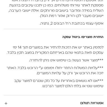
זמני אספקת המשלוחים תלויים אך ורק בחברה חיצונית אשר
מספקת לאתר שירותי משלוחים. כמו כן יתכנו עיכובים בהגעת
השליח במידה ומדובר בישובים מרוחקים: אילת יישובי הערבה,
יישובים מעבר לקו הירוק ואזור רמת הגולן.
איסוף עצמי בכתובת רח’ הבונים 2, נתניה.
החזרת מוצרים/ ביטול עסקה
למזמין באתר יש את הזכות להחזיר את במוצרים תוך 14 ימי
עסקים וזאת בתנאי שהם באריזתם המקורית במצב תקין בלבד.
***מוצר אשר נעשה בו שימוש אינו ניתן להחזרה.
***עלויות המשלוח החוזר יחולו וימומנו ע”י הרוכש בלבד. האתר
יזכה את הרוכש אך ורק על עלויות המוצרים.
***אנו לא נושאים באחריות על כל נזק שנגרם למוצר עקב
שימוש שגוי או בלתי הולם למוצר הנרכש.
אפשרויות תשלום