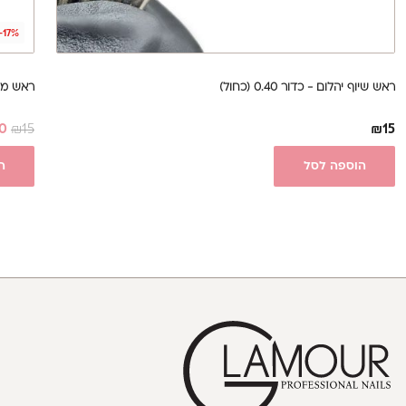
-17%
ראש שיוף יהלום - כדור 0.40 (כחול)
ראש מנד
50
₪
15
₪
15
הוספה לסל
ה