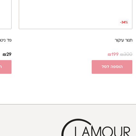
-34%
תנור עיקור
פד ניטרול
₪
29
₪
199
₪
300
הוספה לסל
ה