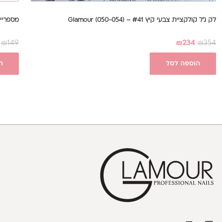
לק ג'ל קולקציית צבעי קיץ #41 – Glamour (050-054)
מספריים – Exclusive Pro 21/1(m
₪
149
₪
234
₪
354
הוספה לסל
ה