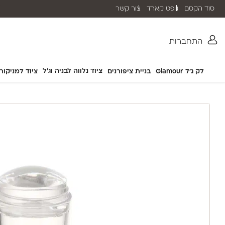
סוד הקסם
גיפט קארד
צור קשר
שליח עד הבית תוך 2-5 ימי עסקים
התחברות
ציוד נלווה לבניה וג'ל
לק ג'ל Glamour
בניית ציפורנים
ציוד למניקור