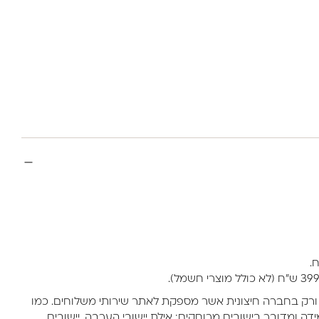
ורק בחברה חיצונית אשר מספקת לאתר שירותי משלוחים. כמו
דה ומדובר בישובים מרוחקים: אילת יישובי הערבה, יישובים