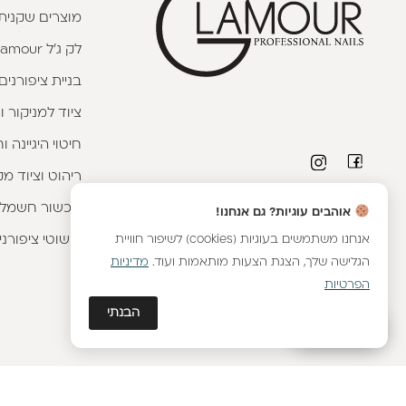
מוצרים שקניתי
לק ג'ל Glamour
בניית ציפורנים
ציוד למניקור ו
חיטוי היגיינה 
ריהוט וציוד מק
פרטי יצירת קשר
מכשור חשמלי
אוהבים עוגיות? גם אנחנו!
טלפון יועצת קורסים:
053-9593593
|
וואטסאפ
אנחנו משתמשים בעוגיות (cookies) לשיפור חוויית
קישוטי ציפורני
הגלישה שלך, הצגת הצעות מותאמות ועוד.
מדיניות
שירות לקוחות מחלקת אונליין:
054-8899376
|
וואטסאפ
הפרטיות
יועצת מכירות מוצרים:
054-8887576
|
וואטסאפ
הבנתי
גלאם AI
כתובתנו - הבונים 2, נתניה