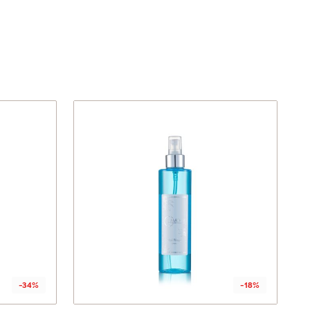
-34%
-18%