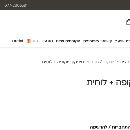
המוצרים נותנים מענה לאלרגיות
077-2306681
ת שיער
קישוטי ציפורניים
הקורסים שלנו
GIFT CARD
Outlet
ציוד למניקור
/ חותמת סיליקון שקופה + לוחית
פה + לוחית
תחברות / להרשמה