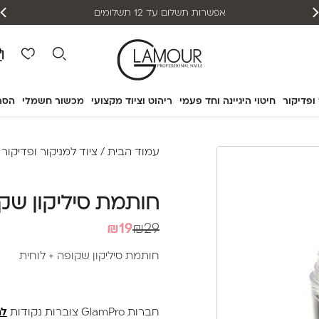
אפשרות תשלום עד 12 תשלומים
 ופדיקור
חיטוי היגיינה וחד פעמי
ריהוט וציוד מקצועי
מכשור חשמלי
הסר
עמוד הבית
/
ציוד למניקור ופדיקור
/
חותמת סיליקון שקו
המחיר
המחיר
₪
19
₪
29
הנוכחי
המקורי
חותמת סיליקון שקופה + לוחית
היה:
הוא:
₪29.
₪19.
חברות GlamPro צוברות נקודות
לה