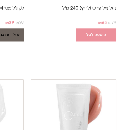
נוזל נייל פרש (לחיץ) 240 מ"ל
לק ג'ל מס' 004, 17 מ"ל - Glamour
₪
39
₪
59
₪
65
₪
79
הוספה לסל
אזל | עדכנו