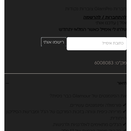
NO14|NO14|NO131|NO132|NO135|NO69
חברות GlamPro צוברות נקודות
להתחברות / להרשמה
אזל | עדכנו אותי
שלחו לי אימייל כאשר המלאי יתחדש
רישמו אותי
מק"ט: 6008083
תיאור
את הפיגמנטים של Glamour כבר ניסית?
✔ פורמולה ופיגמנטים עשירים.
✔ מריחה כיפית ונוחה בזכות המרקם של הג’ל ומברשת הסיליקון
הייחודית.
✔ הג’לים מתאימים לאלרגניות ולרגישות.