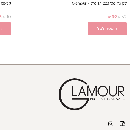
לק ג'ל מס' 223, 17 מ"ל - Glamour
קליפס ק
5
₪
10
₪
39
₪
59
הוספה לסל
ה