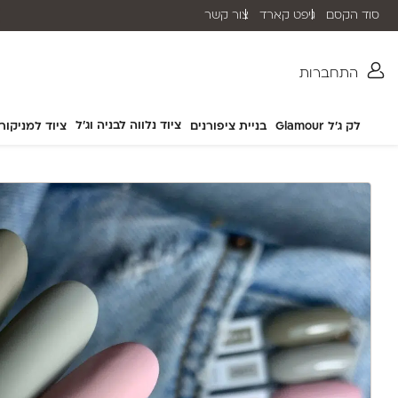
סוד הקסם
גיפט קארד
צור קשר
שליח עד הבית תוך 2-5 ימי עסקים
התחברות
ציוד נלווה לבניה וג'ל
לק ג'ל Glamour
בניית ציפורנים
ציוד למניקור