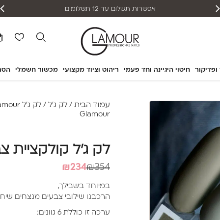
אפשרות תשלום עד 12 תשלומים
 ופדיקור
חיטוי היגיינה וחד פעמי
ריהוט וציוד מקצועי
מכשור חשמלי
הסר
עמוד הבית
/
לק ג'ל
/
לק ג'ל Glamour
Glamour
לק ג'ל קולקציית צבעי סתיו 
המחיר
המחיר
₪
234
₪
354
הנוכחי
המקורי
במיוחד בשבילך,
היה:
הוא:
הרכבנו שילובי צבעים מנצחים שיחסכ
₪234.
₪354.
ערכה זו כוללת 6 גוונים: