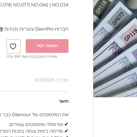
NO.078| NO.077| NO.066| | NO.034
חברות GlamPro צוברות נקודות
לה
הוספה לסל
משלוח חינם בקניה מעל 399 ש”ח
מק"ט: 6008025
תיאור
את הפיגמנטים של Glamour כבר ניסית?
✔ פורמולה ופיגמנטים עשירים.
✔ מריחה כיפית ונוחה בזכות המרקם