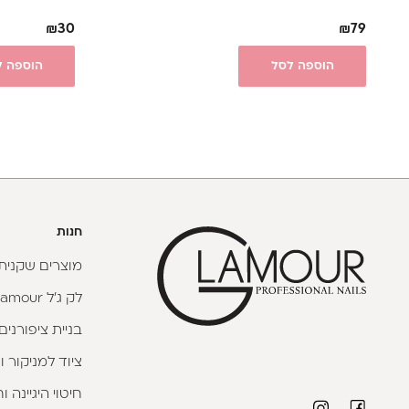
₪
30
₪
79
הוספה לסל
הוספה ל
חנות
מוצרים שקניתי
לק ג'ל Glamour
בניית ציפורנים
ציוד למניקור ו
חיטוי היגיינה 