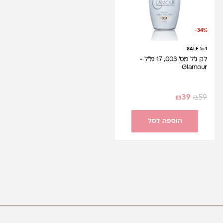
-34%
SALE 5+1
לק ג'ל מס' 003, 17 מ"ל -
Glamour
₪
39
₪
59
הוספה לסל