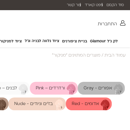
סוד הקסם
גיפט קארד
צור קשר
שליח עד הבית תוך 2-5 ימי עסקים
התחברות
ציוד נלווה לבניה וג'ל
לק ג'ל Glamour
בניית ציפורנים
ציוד למניקור
עמוד הבית
/ מוצרים המתויגים “מניקור”
אפורים - Gray
ורדרדים – Pink
לבנים – White
אדומים - Red
בז'ים וניודים - Nude