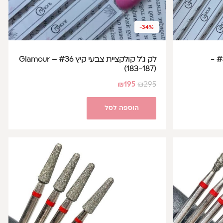
-34%
לק ג'ל קולקציית צבעי חורף #40 -
לק ג'ל קולקציית צבעי קיץ #36 – Glamour
(183-187)
₪
195
₪
295
הוספה לסל