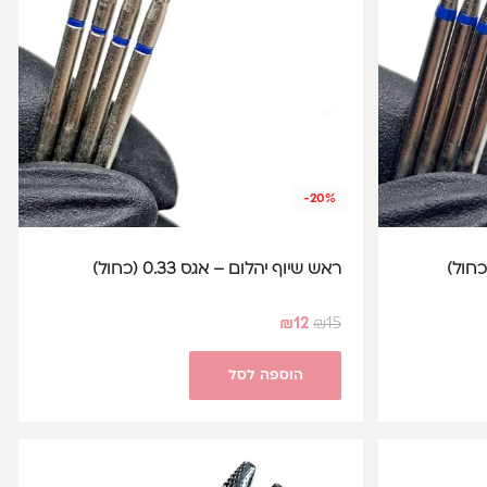
-20%
ראש שיוף יהלום – אגס 0.33 (כחול)
₪
12
₪
15
הוספה לסל