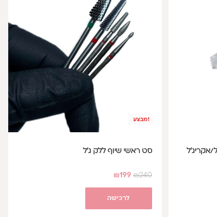
מבצע!
/אקריג'ל
סט ראשי שיוף ללק ג'ל
₪
199
₪
240
לרכישה