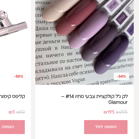
-50%
-34%
לק ג'ל קולקציית צבעי סתיו #14 –
קליפס קימור 
Glamour
₪
5
₪
10
₪
195
₪
295
הוספה לסל
הוספה 