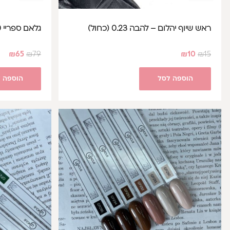
ראש שיוף יהלום – להבה 0.23 (כחול)
גלאם ספריי 200 מ"ל - Glam Spray
₪
65
₪
79
₪
10
₪
15
הוספה לסל
הוספה 