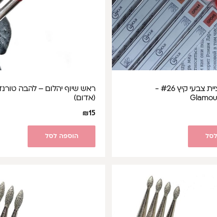
לק ג'ל קולקציית צבעי קיץ #26 -
(אדום)
₪
15
לסל
הוספה לסל