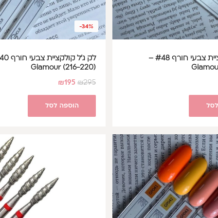
-34%
לק ג'ל קולקציית צבעי חורף #48 –
Glamour (216-220)
Glamou
₪
195
₪
295
לסל
הוספה לסל