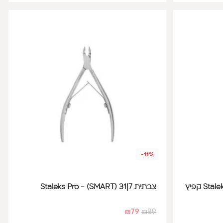
-11%
צבתית 7|31 Staleks Pro - (SMART)
₪
79
₪
89