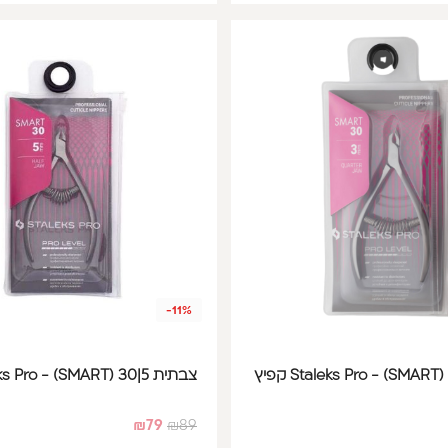
-11%
צבתית 5|30 Staleks Pro - (SMART) קפיץ
₪
79
₪
89