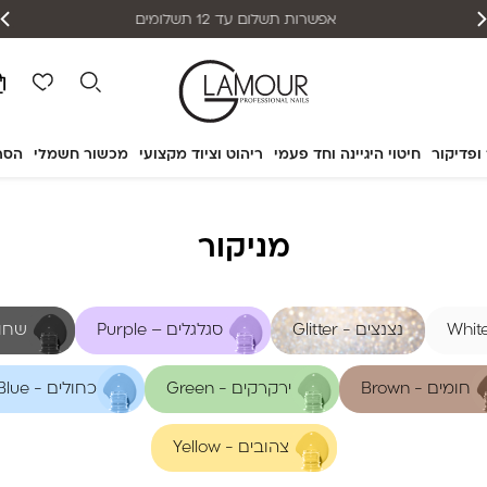
אפשרות תשלום עד 12 תשלומים
 ופדיקור
חיטוי היגיינה וחד פעמי
ריהוט וציוד מקצועי
מכשור חשמלי
הסר
מניקור
נצנצים - Glitter
סגלגלים – Purple
שחורים
חומים - Brown
ירקרקים - Green
כחולים - Blue
צהובים - Yellow