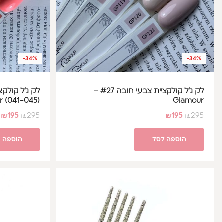
-34%
-34%
לק ג'ל קולקציית צבעי חובה #27 –
(Glamour (041-045
Glamour
₪
195
₪
295
₪
195
₪
295
הוספה לסל
הוספה 