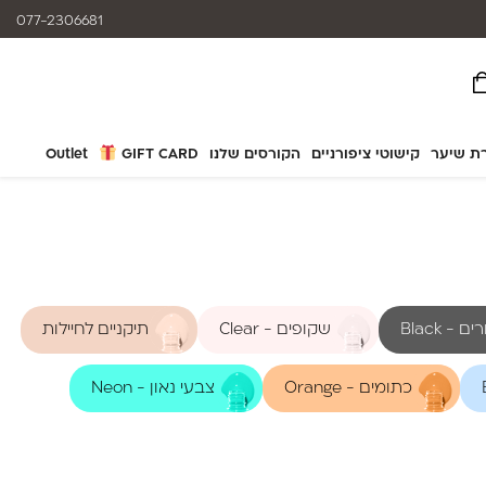
המוצרים נותנים מענה לאלרגיות
077-2306681
ת שיער
קישוטי ציפורניים
הקורסים שלנו
GIFT CARD
Outlet
 - Black
שקופים - Clear
תיקניים לחיילות
כתומים - Orange
צבעי נאון - Neon