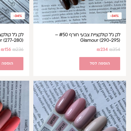
-34%
-34%
לק ג'ל קולקציית צבעי חורף #50 –
r (277-280)
Glamour (290-295)
₪
156
₪
236
₪
234
₪
354
הוספה לסל
הוספה 