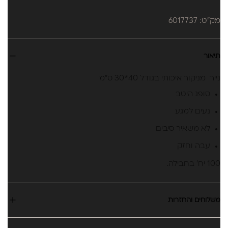
מק"ט: 6017737
תיאור
נייר מניקור איכותי בגודל 40*30 ס"מ
סופג היטב
נעים למגע
לא משאיר סיבים
עבה וחזק
100 יח' בחבילה.
משלוחים והחזרות