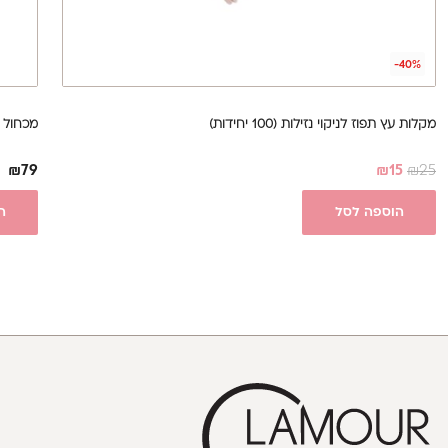
-40%
מקלות עץ תפוז לניקוי נזילות (100 יחידות)
מכחול ג’ל מס
₪
79
₪
15
₪
25
הוספה לסל
ה