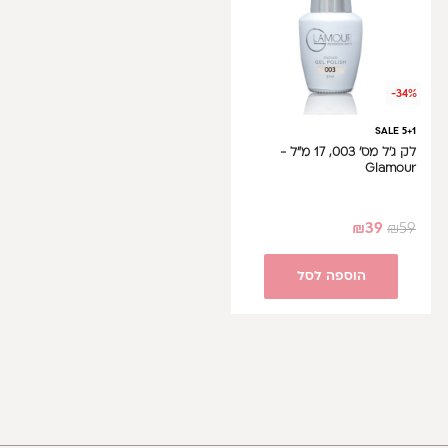
-34%
SALE 5+1
לק ג'ל מס' 003, 17 מ"ל -
Glamour
₪
39
₪
59
הוספה לסל