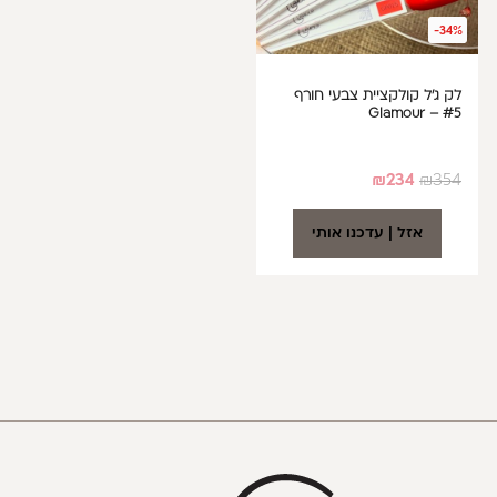
-34%
לק ג'ל קולקציית צבעי חורף
#5 – Glamour
₪
234
₪
354
אזל | עדכנו אותי