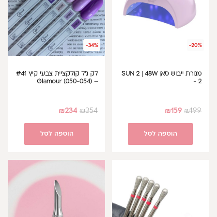
-34%
-20%
מנורת ייבוש סאן SUN 2 | 48W
לק ג'ל קולקציית צבעי קיץ #41
– Glamour (050-054)
- 2
₪
234
₪
354
₪
159
₪
199
הוספה לסל
הוספה לסל