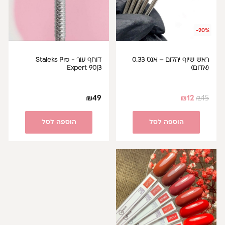
-20%
ראש שיוף יהלום – אגס 0.33
דוחף עור Staleks Pro -
(אדום)
Expert 90|3
₪
49
₪
12
₪
15
הוספה לסל
הוספה לסל