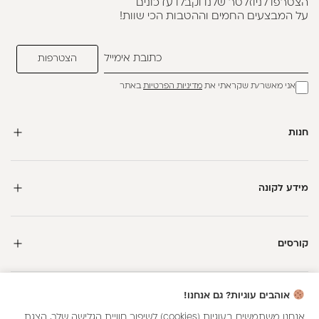
הצטרפו לניוזלטר שלנו וקבלו עדכונים
על המבצעים החמים וההטבות הכי שוות!
אני מאשר/ת שקראתי את
מדיניות הפרטיות
באתר
חנות
מידע לקונה
קורסים
חדשה כאן?
אוהבים עוגיות? גם אנחנו!
קבלי
15 נקודות מתנה
וצברי
5%
בנקודות
על כל קנייה
אנחנו משתמשים בעוגיות (cookies) לשיפור חוויית הגלישה שלך, הצגת