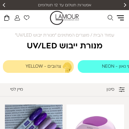
אפשרות תשלום עד 12 תשלומים
עמוד הבית
/ מוצרים המתויגים “מנורת ייבוש UV/LED”
מנורת ייבוש UV/LED
און - NEON
צהובים - YELLOW
סינון
מיין לפי