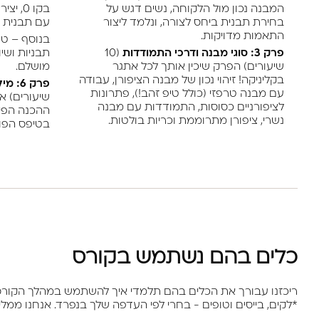
המבנה נכון מול הלקוחה, נשים דגש על
בקו 0,
בחירת תבנית ביחס לצורה, ונלמד ליצור
עם תבנית אי
התאמות מדויקות.
בנוסף – טיפ
פרק 3: סוגי מבנה ודרכי התמודדות
(10
תבניות ושיו
שיעורים) הפרק שיכין אותך לכל אתגר
מושלם.
בקליניקה! זיהוי נכון של מבנה הציפורן, עבודה
פרק 6: מילוי ותחזוקה ללקוחה חוזרת
עם מבנה טרפזי (כולל טיפ זהב!), פתרונות
שיעורים) א
לציפורניים כסוסות, התמודדות עם מבנה
ההכנה הפיזי
נשרי, ציפורן מתרוממת וכריות בולטות.
בטיפס הפוך 
כלים בהם נשתמש בקורס
ריכזנו עבורך את הכלים בהם תלמדי איך להשתמש במהלך הקורס
*לקים, בייסים וטופים - בחרי לפי העדפה שלך בנפרד. אנחנו ממל