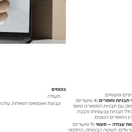
לה חוזק תלת-צירי, להפחית
ת מולך.
דדת עם התרוממויות, או
תר.
רי
אמיתי שמונע שברים –
בונוסים
וניים ומעשיים:
תעודה
(4 שיעורים)
קבוצת וואטסאפ לשאלות, עדכונים
ומק עם תבניות הסמארט טיפס
ולל תבניות צבעוניות) והבנת
ן החומרים השונים.
(9 שיעורים)
רוולים: השיטה הבטוחה, החתמה