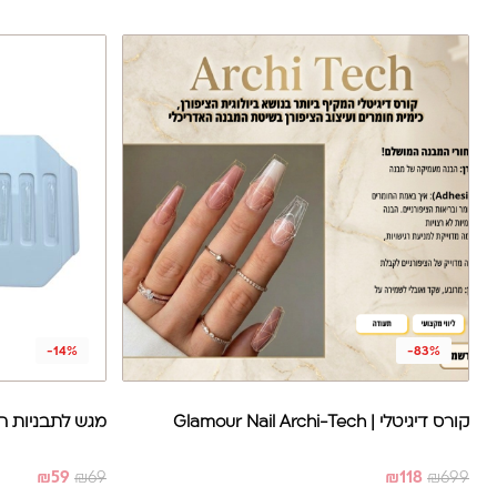
-14%
-83%
קורס דיגיטלי | Glamour Nail Archi-Tech
מגש לתבניות ה
₪
59
₪
69
₪
118
₪
699