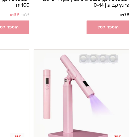
פרנץ קבוע | 0-14
100 יח
₪
39
₪
69
₪
79
הוספה לסל
הוספה לס