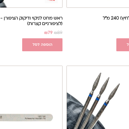
-11%
240 מ"ל
ראש מחט לניקוי ודיקוק הציפורן -
(לציפורניים קצרות)
₪
79
₪
89
ל
הוספה לסל