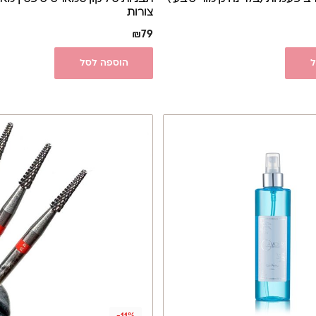
צורות
₪
79
ל
הוספה לסל