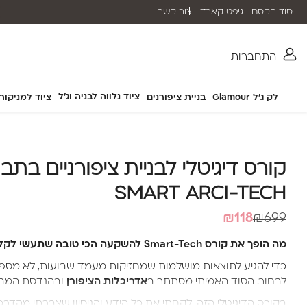
סוד הקסם
גיפט קארד
צור קשר
שליח עד הבית תוך 2-5 ימי עסקים
התחברות
ציוד נלווה לבניה וג'ל
לק ג'ל Glamour
בניית ציפורנים
ציוד למניקור
קורס דיגיטלי לבניית ציפורניים בתבנ
SMART ARCI-TECH
המחיר
המחיר
₪
118
₪
699
הנוכחי
המקורי
מה הופך את קורס Smart-Tech להשקעה הכי טובה שתעשי לקליניקה שלך?
היה:
הוא:
כדי להגיע לתוצאות מושלמות שמחזיקות מעמד שבועות, לא מספי
₪699.
₪118.
לבחור. הסוד האמיתי מסתתר ב
אדריכלות הציפורן
ובהנדסת המבנ
בקורס הדיגיטלי הזה, לקחתי את כל הידע והניסיון שצברתי מהדרכת