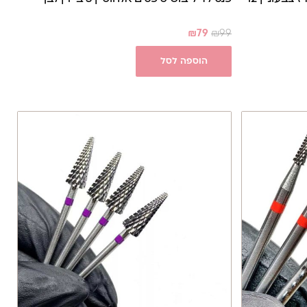
₪
79
₪
99
הוספה לסל