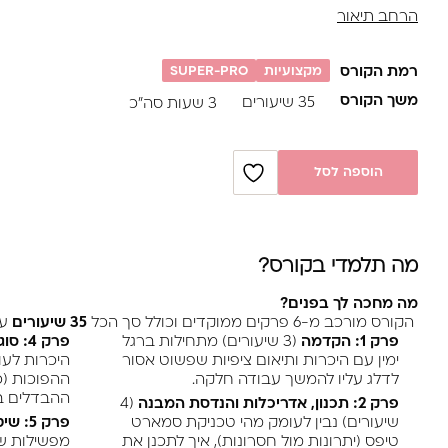
הרחב תיאור
לתוכנית מסודרת, שלב אחר שלב.
תלמדי איך לתכנן נכון את הציפורן מהשכבה הראשונה כדי להעניק 
דרסטית התרוממויות, ולהתמודד בביטחון עם כל לקוחה שמתיישב
רמת הקורס
מקצועיות
SUPER-PRO
משך הקורס
35 שיעורים
אי פעם הרגשת שאת משקיעה המון זמן בשיופים, אבל עדיין מתמו
3 שעות סה”כ
מסתבכת עם ציפורניים נשריות וכסוסות? הגיע הזמן לעבוד חכם יו
קורס Smart-Tech נועד לתת לך פתרון מקיף ופרקטי לשולחן העבודה.
הוספה לסל
אנחנו נלמד לעומק את
אדריכלות הציפורן
, כדי לייצר
חוזק תלת-צי
במינימום שיופים ובמקסימום דיוק.
✓
מענה לכל אתגר:
ציפורניים כסוסות, טרפזיות, נשריות ועוד.
מה תלמדי בקורס?
✓
ייעול זמנים:
שיטות עבודה בטוחות, החתמה בקו 0 ופיניש מושלם.
מה מחכה לך בפנים?
✓
למידה בקצב שלך:
34 שיעורים ממוקדים, ללא סודות ובגובה העיניים.
הקורס מורכב מ-6 פרקים ממוקדים וכולל סך הכל
35 שיעורים
עי
פרק 1: הקדמה
(3 שיעורים) מתחילות ברגל
פרק 4: סוגי תבניות וחומרים
ימין עם היכרות ותיאום ציפיות שפשוט אסור
היכרות לע
לדלג עליו להמשך עבודה חלקה.
ההפוכות (כ
ההבדלים בי
פרק 2: תכנון, אדריכלות והנדסת המבנה
(4
שיעורים) נבין לעומק מהי טכניקת סמארט
פרק 5: שיטות עבודה – מעשי
טיפס (יתרונות מול חסרונות), איך לתכנן את
מפשילות ש