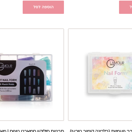
ל
הוספה לסל
רב פעמיות (בלרינה קימור טיבעי)