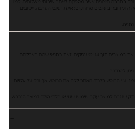
ורק בחברה חיצונית אשר מספקת לאתר שירותי משלוחים. כמו
דה ומדובר בישובים מרוחקים: אילת יישובי הערבה, יישובים
למזמין באתר יש את הזכות להחזיר את במוצרים תוך 14 ימי עסקים וזאת בתנאי שהם באריזתם
ניתן להחזרה.
ומנו ע”י הרוכש בלבד. האתר יזכה את הרוכש אך ורק על עלויות
נזק שנגרם למוצר עקב שימוש שגוי או בלתי הולם למוצר הנרכש.