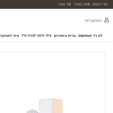
סוד הקסם
גיפט קארד
צור קשר
שליח עד הבית תוך 2-5 ימי עסקים
התחברות
ציוד נלווה לבניה וג'ל
לק ג'ל Glamour
בניית ציפורנים
ציוד למניקור