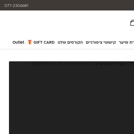
המוצרים נותנים מענה לאלרגיות
077-2306681
ת שיער
קישוטי ציפורניים
הקורסים שלנו
GIFT CARD
Outlet
׳ל
/
פצירות/באפרים
/ מארז פצירות (10 יח) 100/180 –
מלץ לשימוש על ציפורן טבעית . איכות פרימיום- עמידה לאורך זמן, ניתנת