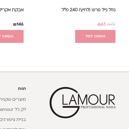
נוזל נייל פרש (לחיץ) 240 מ"ל
אבקת אקריל 85 ג' (each Cover
₪
146
₪
65
₪
79
הוספה לסל
הוספה ל
חנות
מוצרים שקניתי
לק ג'ל Glamour
בניית ציפורנים