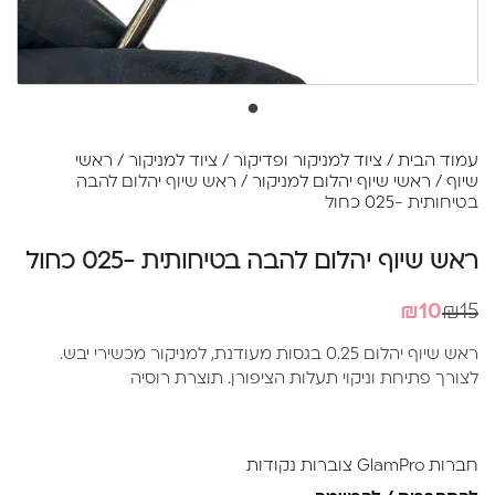
עמוד הבית
/
ציוד למניקור ופדיקור
/
ציוד למניקור
/
ראשי
שיוף
/
ראשי שיוף יהלום למניקור
/ ראש שיוף יהלום להבה
בטיחותית -025 כחול
ראש שיוף יהלום להבה בטיחותית -025 כחול
המחיר
המחיר
₪
10
₪
15
הנוכחי
המקורי
ראש שיוף יהלום 0.25 בגסות מעודנת, למניקור מכשירי יבש.
היה:
הוא:
לצורך פתיחת וניקוי תעלות הציפורן. תוצרת רוסיה
₪10.
₪15.
חברות GlamPro צוברות נקודות