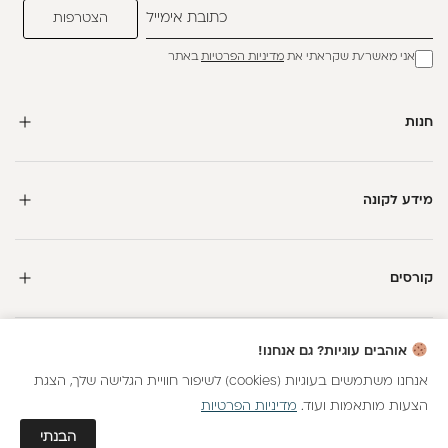
אני מאשר/ת שקראתי את
מדיניות הפרטיות
באתר
חנות
מידע לקונה
קורסים
חדשה כאן?
אוהבים עוגיות? גם אנחנו!
קבלי
15 נקודות מתנה
וצברי
5%
בנקודות
על כל קנייה
אנחנו משתמשים בעוגיות (cookies) לשיפור חוויית הגלישה שלך, הצגת
הצעות מותאמות ועוד.
מדיניות הפרטיות
כל הזכויות שמורות
הצטרפות
גלאם AI
הבנתי
חנות וירטואלית