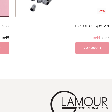
-12%
גלילי שיוף זברה (100 יח')
דוחף עור o - Expert 90|3
₪
49
₪
44
₪
50
הוספה לסל
ה