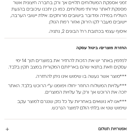
זמני אספקת המשלוחים תלויים אך ורק בחברה חיצונית אשר
מספקת לאתר שירותי משלוחים. כמו כן יתכנו עיכובים בהגעת
השליח במידה ומדובר בישובים מרוחקים: אילת יישובי הערבה,
יישובים מעבר לקו הירוק ואזור רמת הגולן.
איסוף עצמי בכתובת רח’ הבונים 2, נתניה.
החזרת מוצרים/ ביטול עסקה
למזמין באתר יש את הזכות להחזיר את במוצרים תוך 14 ימי
עסקים וזאת בתנאי שהם באריזתם המקורית במצב תקין בלבד.
***מוצר אשר נעשה בו שימוש אינו ניתן להחזרה.
***עלויות המשלוח החוזר יחולו וימומנו ע”י הרוכש בלבד. האתר
יזכה את הרוכש אך ורק על עלויות המוצרים.
***אנו לא נושאים באחריות על כל נזק שנגרם למוצר עקב
שימוש שגוי או בלתי הולם למוצר הנרכש.
אפשרויות תשלום